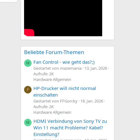
Beliebte Forum-Themen
Fan Control - wie geht das?;)
M
Gestartet von mazemania
13. Jan. 2026
Aufrufe: 2K
Hardware Allgemein
HP-Drucker will nicht normal
F
einschalten
Gestartet von FFGorcky
18. Jan. 2026
Aufrufe: 2K
Hardware Allgemein
HDMI Verbindung von Sony TV zu
M
Win 11 macht Probleme? Kabel?
Einstellung?