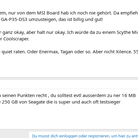
stem, nur von dem MSI Board hab ich noch nie gehört. Da empfiehl
e GA-P35-DS3 umzusteigen, das ist billig und gut!
r ganz okay, aber halt nur okay. Ich würde da zu einem Scythe M
r Coolscraper.
e quiet raten. Oder Enermax, Tagan oder so. Aber nicht Xilence. 
n seinen Punkten recht , du solltest evtl ausserdem zu ner 16 MB
ie 250 GB von Seagate die is super und auch oft testsieger
Du musst dich einloggen oder registrieren, um hier zu an