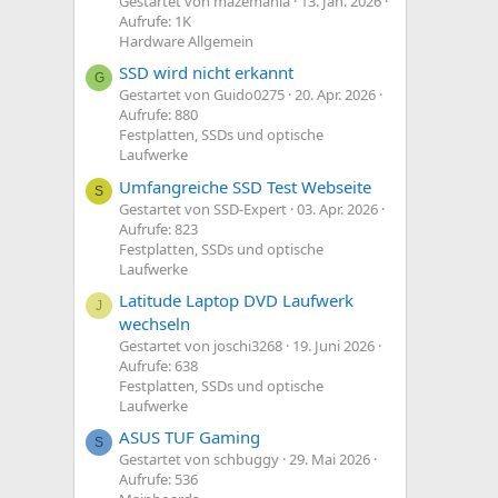
Gestartet von mazemania
13. Jan. 2026
Aufrufe: 1K
Hardware Allgemein
SSD wird nicht erkannt
G
Gestartet von Guido0275
20. Apr. 2026
Aufrufe: 880
Festplatten, SSDs und optische
Laufwerke
Umfangreiche SSD Test Webseite
S
Gestartet von SSD-Expert
03. Apr. 2026
Aufrufe: 823
Festplatten, SSDs und optische
Laufwerke
Latitude Laptop DVD Laufwerk
J
wechseln
Gestartet von joschi3268
19. Juni 2026
Aufrufe: 638
Festplatten, SSDs und optische
Laufwerke
ASUS TUF Gaming
S
Gestartet von schbuggy
29. Mai 2026
Aufrufe: 536