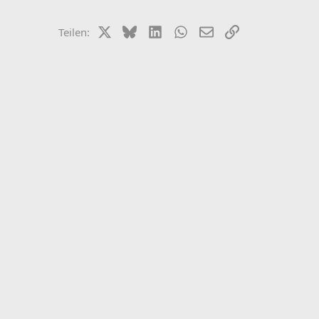
X (Twitter)
Bluesky
LinkedIn
WhatsApp
E-Mail
Link
Teilen: