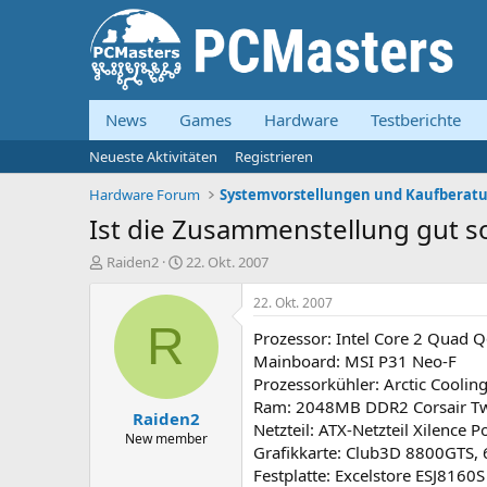
News
Games
Hardware
Testberichte
Neueste Aktivitäten
Registrieren
Hardware Forum
Ist die Zusammenstellung gut s
E
E
Raiden2
22. Okt. 2007
r
r
s
s
22. Okt. 2007
t
t
R
Prozessor: Intel Core 2 Quad
e
e
l
l
Mainboard: MSI P31 Neo-F
l
l
Prozessorkühler: Arctic Cooling
e
t
Ram: 2048MB DDR2 Corsair T
Raiden2
r
a
Netzteil: ATX-Netzteil Xilence 
m
New member
Grafikkarte: Club3D 8800GTS
Festplatte: Excelstore ESJ816