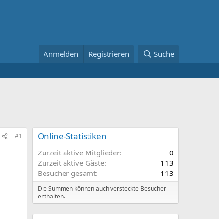
Anmelden
Registrieren
Suche
Online-Statistiken
#1
Zurzeit aktive Mitglieder
0
Zurzeit aktive Gäste
113
Besucher gesamt
113
Die Summen können auch versteckte Besucher
enthalten.