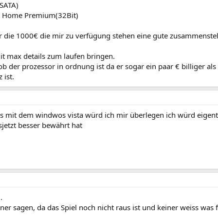
SATA)
a Home Premium(32Bit)
für die 1000€ die mir zu verfügung stehen eine gute zusammenste
mit max details zum laufen bringen.
b der prozessor in ordnung ist da er sogar ein paar € billiger als
 ist.
das mit dem windwos vista würd ich mir überlegen ich würd eigent
sjetzt besser bewährt hat
.
iner sagen, da das Spiel noch nicht raus ist und keiner weiss was 