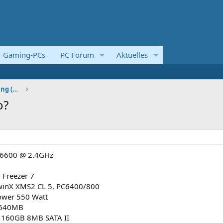
Gaming-PCs
PC Forum
Aktuelles
Systemvorstellungen und Kaufberatung (Komplettsyst
o?
 Q6600 @ 2.4GHz
 Freezer 7
winX XMS2 CL 5, PC6400/800
Power 550 Watt
, 640MB
0S 160GB 8MB SATA II