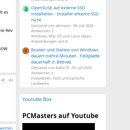
OpenSUSE auf externe SSD
t es
installieren - Installer erkennt SSD
nicht
Gestartet von akimann
06. Juli 2026
ine Rev
Antworten: 3
Windows, Mac OS und Linux (Apps,
Anwendungen und B
550W
Booten und Starten von Windows
B
dauert mehre Minuten - Festplatte
dauerhaft in Betrieb
Gestartet von Baltic76
05. Juli 2026
Antworten: 5
Festplatten, SSDs und optische
#4
Laufwerke
Youtube Box
PCMasters auf Youtube
tworten.