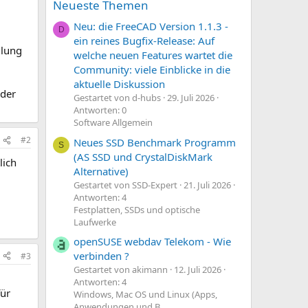
Neueste Themen
Neu: die FreeCAD Version 1.1.3 -
D
ein reines Bugfix-Release: Auf
llung
welche neuen Features wartet die
Community: viele Einblicke in die
aktuelle Diskussion
 der
Gestartet von d-hubs
29. Juli 2026
Antworten: 0
Software Allgemein
#2
Neues SSD Benchmark Programm
S
(AS SSD und CrystalDiskMark
lich
Alternative)
Gestartet von SSD-Expert
21. Juli 2026
Antworten: 4
Festplatten, SSDs und optische
Laufwerke
openSUSE webdav Telekom - Wie
verbinden ?
#3
Gestartet von akimann
12. Juli 2026
Antworten: 4
für
Windows, Mac OS und Linux (Apps,
Anwendungen und B