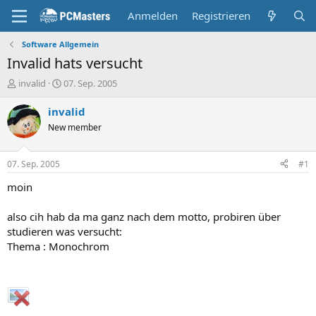
Anmelden
Registrieren
Software Allgemein
Invalid hats versucht
E
E
invalid
07. Sep. 2005
r
r
s
s
invalid
t
t
New member
e
e
l
l
l
l
07. Sep. 2005
#1
e
t
r
a
moin
m
also cih hab da ma ganz nach dem motto, probiren über
studieren was versucht:
Thema : Monochrom