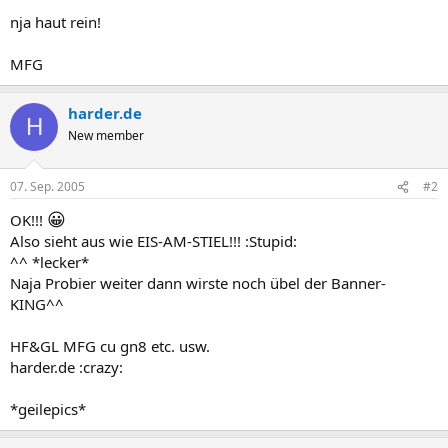
nja haut rein!
MFG
harder.de
H
New member
07. Sep. 2005
#2
😀
OK!!!
Also sieht aus wie EIS-AM-STIEL!!! :Stupid:
^^ *lecker*
Naja Probier weiter dann wirste noch übel der Banner-
KING^^
HF&GL MFG cu gn8 etc. usw.
harder.de :crazy:
*geilepics*