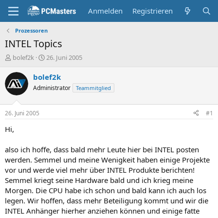
Anmelden
Registrieren
Prozessoren
INTEL Topics
E
E
bolef2k
26. Juni 2005
r
r
s
s
bolef2k
t
t
Administrator
Teammitglied
e
e
l
l
l
l
26. Juni 2005
#1
e
t
r
a
Hi,
m
also ich hoffe, dass bald mehr Leute hier bei INTEL posten
werden. Semmel und meine Wenigkeit haben einige Projekte
vor und werde viel mehr über INTEL Produkte berichten!
Semmel kriegt seine Hardware bald und ich krieg meine
Morgen. Die CPU habe ich schon und bald kann ich auch los
legen. Wir hoffen, dass mehr Beteiligung kommt und wir die
INTEL Anhänger hierher anziehen können und einige fatte