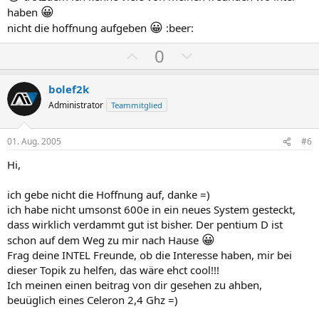
m
m
😀
haben
😀
m
m
nicht die hoffnung aufgeben
:beer:
e
e
P
N
0
o
e
s
g
bolef2k
i
a
Administrator
Teammitglied
t
t
i
i
01. Aug. 2005
#6
v
v
Hi,
e
e
S
S
ich gebe nicht die Hoffnung auf, danke =)
t
t
ich habe nicht umsonst 600e in ein neues System gesteckt,
i
i
dass wirklich verdammt gut ist bisher. Der pentium D ist
😀
m
m
schon auf dem Weg zu mir nach Hause
Frag deine INTEL Freunde, ob die Interesse haben, mir bei
m
m
dieser Topik zu helfen, das wäre ehct cool!!!
e
e
Ich meinen einen beitrag von dir gesehen zu ahben,
beuüglich eines Celeron 2,4 Ghz =)