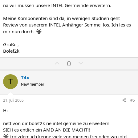
S
S
na wir müssen unsere INTEL Germeinde erweitern.
t
t
i
i
Meine Komponenten sind da, in wenigen Studnen geht
m
m
Review von usnerem INTEL Anhänger Semmel los. Ich les es
😀
mir nun durch.
m
m
e
e
Grüße.,
Bolef2k
P
N
0
o
e
s
g
T4x
T
i
a
New member
t
t
i
i
21. Juli 2005
#5
v
v
Hi
e
e
S
S
nett von dir bolef2k ne intel gemeine zu erweitern
t
t
SIEH es entlich ein AMD AN DIE MACHT!!
i
i
😀
trotzdem ich kenne viele von meinen freunden wo intel