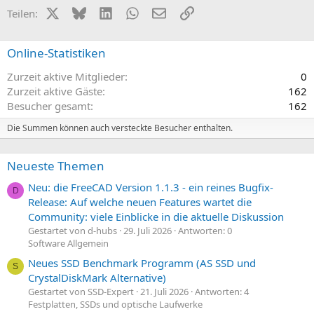
t
t
X (Twitter)
Bluesky
LinkedIn
WhatsApp
E-Mail
Link
Teilen:
i
i
v
v
Online-Statistiken
e
e
Zurzeit aktive Mitglieder
0
S
S
Zurzeit aktive Gäste
162
t
t
Besucher gesamt
162
i
i
m
m
Die Summen können auch versteckte Besucher enthalten.
m
m
e
e
Neueste Themen
Neu: die FreeCAD Version 1.1.3 - ein reines Bugfix-
D
Release: Auf welche neuen Features wartet die
Community: viele Einblicke in die aktuelle Diskussion
Gestartet von d-hubs
29. Juli 2026
Antworten: 0
Software Allgemein
Neues SSD Benchmark Programm (AS SSD und
S
CrystalDiskMark Alternative)
Gestartet von SSD-Expert
21. Juli 2026
Antworten: 4
Festplatten, SSDs und optische Laufwerke