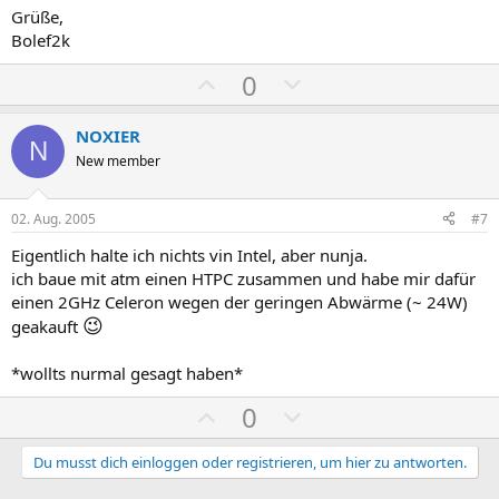
Grüße,
Bolef2k
P
N
0
o
e
s
g
NOXIER
N
i
a
New member
t
t
i
i
02. Aug. 2005
#7
v
v
Eigentlich halte ich nichts vin Intel, aber nunja.
e
e
ich baue mit atm einen HTPC zusammen und habe mir dafür
S
S
einen 2GHz Celeron wegen der geringen Abwärme (~ 24W)
t
t
😉
geakauft
i
i
m
m
*wollts nurmal gesagt haben*
m
m
P
N
0
e
e
o
e
s
g
Du musst dich einloggen oder registrieren, um hier zu antworten.
i
a