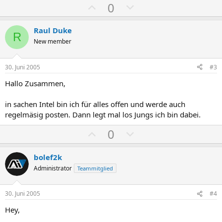
P
N
0
o
e
s
g
Raul Duke
R
i
a
New member
t
t
i
i
30. Juni 2005
#3
v
v
Hallo Zusammen,
e
e
S
S
in sachen Intel bin ich für alles offen und werde auch
t
t
regelmäsig posten. Dann legt mal los Jungs ich bin dabei.
i
i
P
N
0
m
m
o
e
m
m
s
g
bolef2k
e
e
i
a
Administrator
Teammitglied
t
t
i
i
30. Juni 2005
#4
v
v
Hey,
e
e