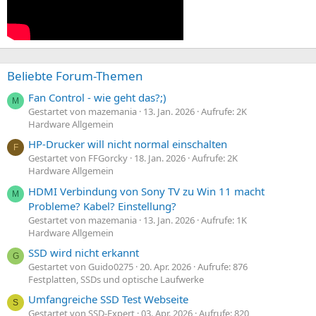
Beliebte Forum-Themen
Fan Control - wie geht das?;)
M
Gestartet von mazemania
13. Jan. 2026
Aufrufe: 2K
Hardware Allgemein
HP-Drucker will nicht normal einschalten
F
Gestartet von FFGorcky
18. Jan. 2026
Aufrufe: 2K
Hardware Allgemein
HDMI Verbindung von Sony TV zu Win 11 macht
M
Probleme? Kabel? Einstellung?
Gestartet von mazemania
13. Jan. 2026
Aufrufe: 1K
Hardware Allgemein
SSD wird nicht erkannt
G
Gestartet von Guido0275
20. Apr. 2026
Aufrufe: 876
Festplatten, SSDs und optische Laufwerke
Umfangreiche SSD Test Webseite
S
Gestartet von SSD-Expert
03. Apr. 2026
Aufrufe: 820