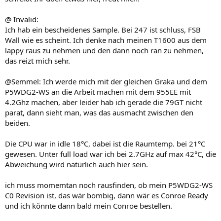
t
t
i
i
@ Invalid:
m
m
Ich hab ein bescheidenes Sample. Bei 247 ist schluss, FSB
Wall wie es scheint. Ich denke nach meinen T1600 aus dem
m
m
lappy raus zu nehmen und den dann noch ran zu nehmen,
e
e
das reizt mich sehr.
@Semmel: Ich werde mich mit der gleichen Graka und dem
P5WDG2-WS an die Arbeit machen mit dem 955EE mit
4.2Ghz machen, aber leider hab ich gerade die 79GT nicht
parat, dann sieht man, was das ausmacht zwischen den
beiden.
Die CPU war in idle 18°C, dabei ist die Raumtemp. bei 21°C
gewesen. Unter full load war ich bei 2.7GHz auf max 42°C, die
Abweichung wird natürlich auch hier sein.
ich muss momemtan noch rausfinden, ob mein P5WDG2-WS
C0 Revision ist, das wär bombig, dann wär es Conroe Ready
und ich könnte dann bald mein Conroe bestellen.