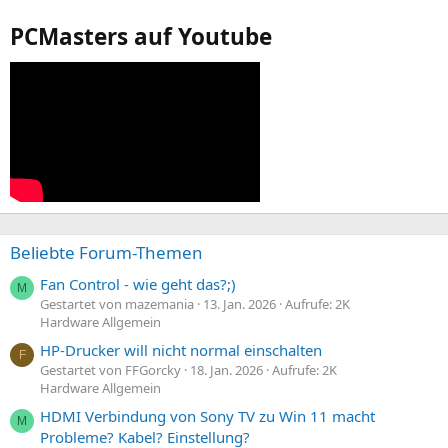
PCMasters auf Youtube
Beliebte Forum-Themen
Fan Control - wie geht das?;)
M
Gestartet von mazemania
13. Jan. 2026
Aufrufe: 2K
Hardware Allgemein
HP-Drucker will nicht normal einschalten
F
Gestartet von FFGorcky
18. Jan. 2026
Aufrufe: 2K
Hardware Allgemein
HDMI Verbindung von Sony TV zu Win 11 macht
M
Probleme? Kabel? Einstellung?