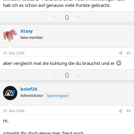
e
e
hab ich es schon auf genauso viele Punkte gebracht.
S
S
P
N
0
t
t
o
e
i
i
s
g
m
m
Xtasy
i
a
m
m
New member
t
t
e
e
i
i
31. Mai 2006
#5
v
v
😉
aber vergleich mal die kühlung die du brauchst und er
e
e
S
S
P
N
0
t
t
o
e
i
i
s
g
bolef2k
m
m
i
a
Administrator
Teammitglied
m
m
t
t
e
e
i
i
31. Mai 2006
#6
v
v
Hi,
e
e
S
S
schreibt Ihr doch etwas hier, freut mich.