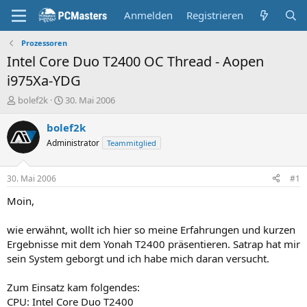
Anmelden
Registrieren
Prozessoren
Intel Core Duo T2400 OC Thread - Aopen
i975Xa-YDG
E
E
bolef2k
30. Mai 2006
r
r
s
s
bolef2k
t
t
Administrator
Teammitglied
e
e
l
l
l
l
30. Mai 2006
#1
e
t
r
a
Moin,
m
wie erwähnt, wollt ich hier so meine Erfahrungen und kurzen
Ergebnisse mit dem Yonah T2400 präsentieren. Satrap hat mir
sein System geborgt und ich habe mich daran versucht.
Zum Einsatz kam folgendes:
CPU: Intel Core Duo T2400