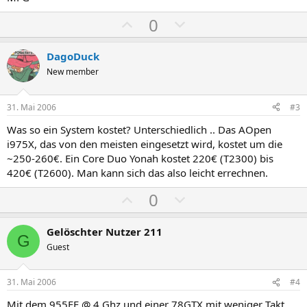
P
N
0
o
e
s
g
DagoDuck
i
a
New member
t
t
i
i
31. Mai 2006
#3
v
v
Was so ein System kostet? Unterschiedlich .. Das AOpen
e
e
i975X, das von den meisten eingesetzt wird, kostet um die
S
S
~250-260€. Ein Core Duo Yonah kostet 220€ (T2300) bis
t
t
420€ (T2600). Man kann sich das also leicht errechnen.
i
i
P
N
0
m
m
o
e
m
m
s
g
Gelöschter Nutzer 211
e
e
G
i
a
Guest
t
t
i
i
31. Mai 2006
#4
v
v
Mit dem 955EE @ 4 Ghz und einer 78GTX mit weniger Takt