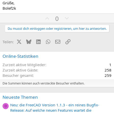
Grüße,
Bolef2k
P
N
0
o
e
s
g
Du musst dich einloggen oder registrieren, um hier zu antworten.
i
a
t
t
X (Twitter)
Bluesky
LinkedIn
WhatsApp
E-Mail
Link
Teilen:
i
i
v
v
Online-Statistiken
e
e
Zurzeit aktive Mitglieder
1
S
S
Zurzeit aktive Gäste
258
t
t
Besucher gesamt
259
i
i
m
m
Die Summen können auch versteckte Besucher enthalten.
m
m
e
e
Neueste Themen
Neu: die FreeCAD Version 1.1.3 - ein reines Bugfix-
D
Release: Auf welche neuen Features wartet die