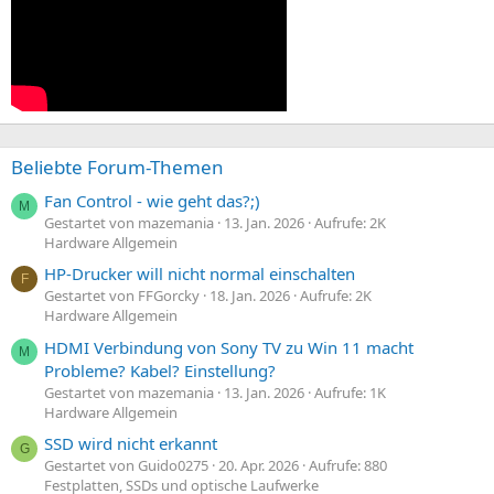
Beliebte Forum-Themen
Fan Control - wie geht das?;)
M
Gestartet von mazemania
13. Jan. 2026
Aufrufe: 2K
Hardware Allgemein
HP-Drucker will nicht normal einschalten
F
Gestartet von FFGorcky
18. Jan. 2026
Aufrufe: 2K
Hardware Allgemein
HDMI Verbindung von Sony TV zu Win 11 macht
M
Probleme? Kabel? Einstellung?
Gestartet von mazemania
13. Jan. 2026
Aufrufe: 1K
Hardware Allgemein
SSD wird nicht erkannt
G
Gestartet von Guido0275
20. Apr. 2026
Aufrufe: 880
Festplatten, SSDs und optische Laufwerke