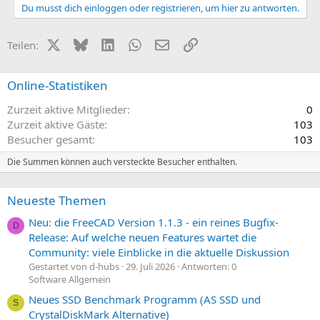
s
g
Du musst dich einloggen oder registrieren, um hier zu antworten.
i
a
t
t
X (Twitter)
Bluesky
LinkedIn
WhatsApp
E-Mail
Link
Teilen:
i
i
v
v
Online-Statistiken
e
e
Zurzeit aktive Mitglieder
0
S
S
Zurzeit aktive Gäste
103
t
t
Besucher gesamt
103
i
i
m
m
Die Summen können auch versteckte Besucher enthalten.
m
m
e
e
Neueste Themen
Neu: die FreeCAD Version 1.1.3 - ein reines Bugfix-
D
Release: Auf welche neuen Features wartet die
Community: viele Einblicke in die aktuelle Diskussion
Gestartet von d-hubs
29. Juli 2026
Antworten: 0
Software Allgemein
Neues SSD Benchmark Programm (AS SSD und
S
CrystalDiskMark Alternative)