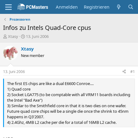
Anmelden
Registrieren
Prozessoren
Infos zu Intels Quad-Core cpus
E
E
Xtasy
13. Juni 2006
r
r
s
s
Xtasy
t
t
New member
e
e
l
l
l
l
13. Juni 2006
#1
e
t
r
a
The first ES chips are like a dual E6600 Conroe....
m
1) Quad core
2) Socket LGA775 (to be comptable with all VRM11 boards including
the Intel "Bad Axe")
3) Similar to the Smithfield core in that it is two dies on one wafer.
Future quad core chips will be a single die once the shrink to 45nm
happens in Q3'2007.
4) 2.4Ghz, 4MB L2 cache per die for a total of 16MB L2 cache.