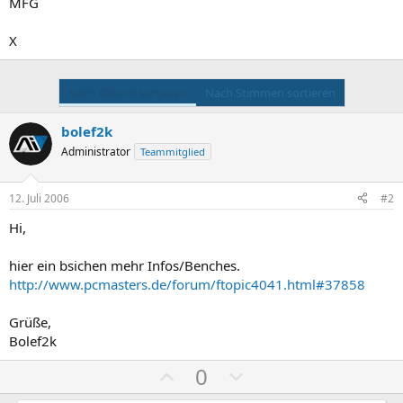
MFG
X
Nach Datum sortieren
Nach Stimmen sortieren
bolef2k
Administrator
Teammitglied
12. Juli 2006
#2
Hi,
hier ein bsichen mehr Infos/Benches.
http://www.pcmasters.de/forum/ftopic4041.html#37858
Grüße,
Bolef2k
P
N
0
o
e