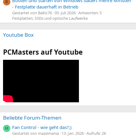
Booten und Starten von Windows dauert mehre Minuten
B
- Festplatte dauerhaft in Betrieb
Gestartet von Baltic76
05. Juli 2026
Antworten: 5
Festplatten, SSDs und optische Laufwerke
Youtube Box
PCMasters auf Youtube
Beliebte Forum-Themen
Fan Control - wie geht das?;)
M
Gestartet von mazemania
13. Jan. 2026
Aufrufe: 2K