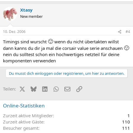
Xtasy
New member
10. Dez. 2006
#4
🙂
Timings sind wurscht
wenn du nicht übertakten willst
🙂
dann kanns du dir ja mal die corsair value serie anschauen
nein du solltest schon ein hochwertiges netzteil für deine
komponenten verwenden
Du musst dich einloggen oder registrieren, um hier zu antworten.
X (Twitter)
Bluesky
LinkedIn
WhatsApp
E-Mail
Link
Teilen:
Online-Statistiken
Zurzeit aktive Mitglieder
1
Zurzeit aktive Gäste
110
Besucher gesamt
111