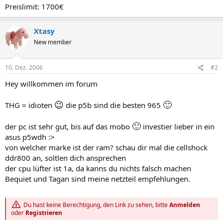
Preislimit: 1700€
Xtasy
New member
10. Dez. 2006
#2
Hey willkommen im forum
😉
🙂
THG = idioten
die p5b sind die besten 965
🙂
der pc ist sehr gut, bis auf das mobo
investier lieber in ein
asus p5wdh :>
von welcher marke ist der ram? schau dir mal die cellshock
ddr800 an, soltlen dich ansprechen
der cpu lüfter ist 1a, da kanns du nichts falsch machen
Bequiet und Tagan sind meine netzteil empfehlungen.
Du hast keine Berechtigung, den Link zu sehen, bitte
Anmelden
oder
Registrieren