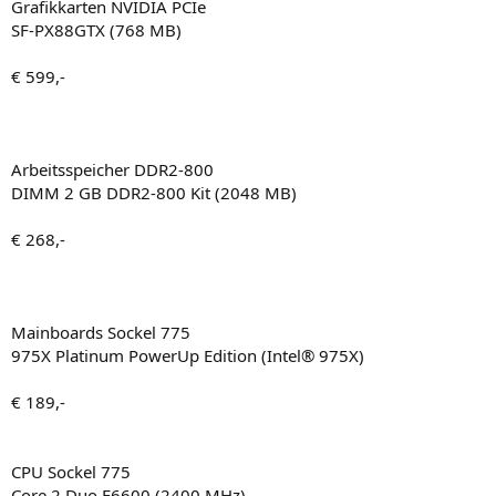
Grafikkarten NVIDIA PCIe
SF-PX88GTX (768 MB)
€ 599,-
Arbeitsspeicher DDR2-800
DIMM 2 GB DDR2-800 Kit (2048 MB)
€ 268,-
Mainboards Sockel 775
975X Platinum PowerUp Edition (Intel® 975X)
€ 189,-
CPU Sockel 775
Core 2 Duo E6600 (2400 MHz)