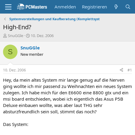
Anmelden
Registrieren
Systemvorstellungen und Kaufberatung (Komplettsyst
High-End?
E
E
SnuGGle
10. Dez. 2006
r
r
s
s
SnuGGle
S
t
t
New member
e
e
l
l
l
l
10. Dez. 2006
#1
e
t
r
a
Hey, da mein altes System mir lange genug auf die Nerven
m
ging wollte ich mir passend zu Weihnachten ein neues System
zulegen. Ich habe mich für den E6600 eine 8800 gtx und ein
msi board entschieden, wobei ich eigentlich das Asus P5B
Deluxe einbauen wollte, was aber laut THG sehr
absturzfreundlich sein soll, stimmt das noch?
Das System: