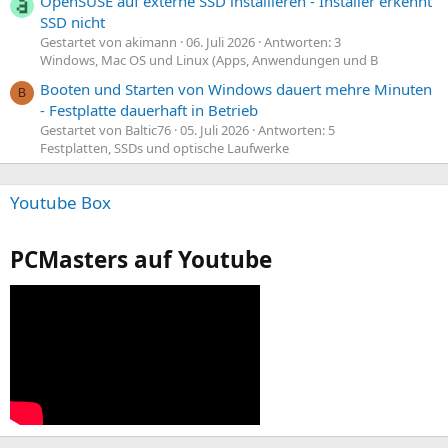
OpenSUSE auf externe SSD installieren - Installer erkennt
SSD nicht
Gestartet von akimann
06. Juli 2026
Antworten: 3
Windows, Mac OS und Linux (Apps, Anwendungen und B
Booten und Starten von Windows dauert mehre Minuten
B
- Festplatte dauerhaft in Betrieb
Gestartet von Baltic76
05. Juli 2026
Antworten: 5
Festplatten, SSDs und optische Laufwerke
Youtube Box
PCMasters auf Youtube