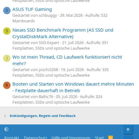
Festplatten, SSDs und optische Laufwerke
ASUS TUF Gaming
S
Gestartet von schbuggy
29. Mai 2026
Aufrufe: 532
Mainboards
Neues SSD Benchmark Programm (AS SSD und
S
CrystalDiskMark Alternative)
Gestartet von SSD-Expert
21. Juli 2026
Aufrufe: 351
Festplatten, SSDs und optische Laufwerke
Wo ist mein Thread, CD Laufwerk funktioniert nicht
J
mehr?
Gestartet von joschi3268
19. Juni 2026
Aufrufe: 335
Festplatten, SSDs und optische Laufwerke
Booten und Starten von Windows dauert mehre Minuten
B
- Festplatte dauerhaft in Betrieb
Gestartet von Baltic76
05. Juli 2026
Aufrufe: 324
Festplatten, SSDs und optische Laufwerke
Ankündigungen, Regeln und Feedback
Obe
Kontakt
Datenschutz
Hilfe und Impressum
Start
R