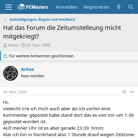
Anmelden
Registrieren
Ankündigungen, Regeln und Feedback
Hat das Forum die Zeitumstelleung micht
mitgekriegt?
E
E
Arkos
20. Nov. 2009
r
r
s
Für weitere Antworten geschlossen.
s
t
t
e
e
Arkos
l
l
New member
l
l
e
t
r
a
20. Nov. 2009
#1
m
Hi,
vieleicht irre ich mich auch aber als ich vorhin eine
kommentar gepostet habe stand dort das es von mir um 1:36
gepostet worden ist.
AUf meiner Uhr ist es aber gerade 23:39 :hmm:
Klar ich bin in Nordirland also 1 Stunde drauf wegen Zeitzone.