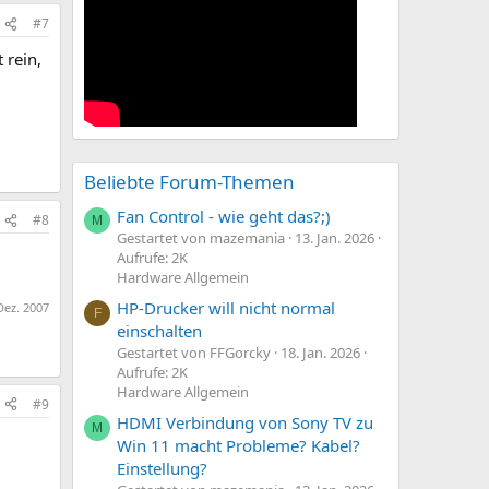
#7
 rein,
Beliebte Forum-Themen
Fan Control - wie geht das?;)
#8
M
Gestartet von mazemania
13. Jan. 2026
Aufrufe: 2K
Hardware Allgemein
HP-Drucker will nicht normal
Dez. 2007
F
einschalten
Gestartet von FFGorcky
18. Jan. 2026
Aufrufe: 2K
Hardware Allgemein
#9
HDMI Verbindung von Sony TV zu
M
Win 11 macht Probleme? Kabel?
Einstellung?