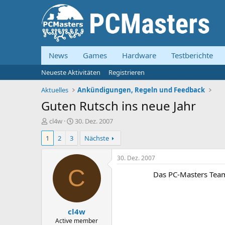
News
Games
Hardware
Testberichte
Neueste Aktivitäten
Registrieren
Aktuelles
Ankündigungen, Regeln und Feedback
Guten Rutsch ins neue Jahr
E
E
cl4w
30. Dez. 2007
r
r
1
2
3
Nächste
s
s
t
t
e
e
30. Dez. 2007
l
l
C
Das PC-Masters Tea
l
l
e
t
r
a
m
cl4w
Active member