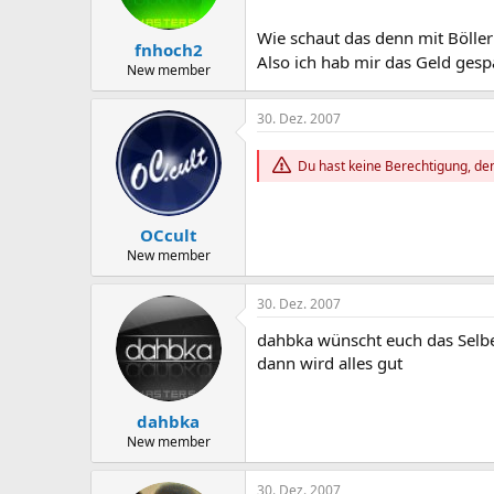
Wie schaut das denn mit Böller
fnhoch2
Also ich hab mir das Geld ges
New member
30. Dez. 2007
Du hast keine Berechtigung, den
OCcult
New member
30. Dez. 2007
dahbka wünscht euch das Selbe 
dann wird alles gut
dahbka
New member
30. Dez. 2007