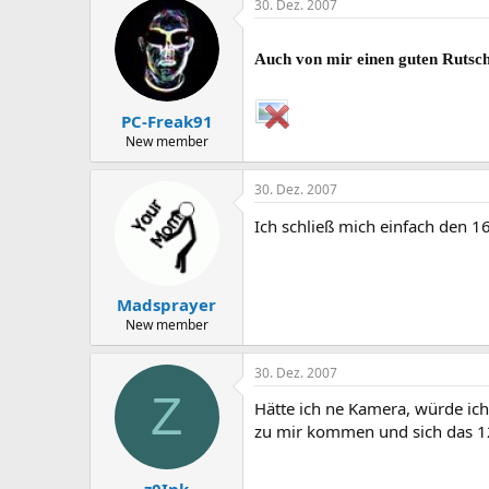
30. Dez. 2007
Auch von mir einen guten Rutsc
PC-Freak91
New member
30. Dez. 2007
Ich schließ mich einfach den 1
Madsprayer
New member
30. Dez. 2007
Z
Hätte ich ne Kamera, würde ich
zu mir kommen und sich das 12
z0Ink