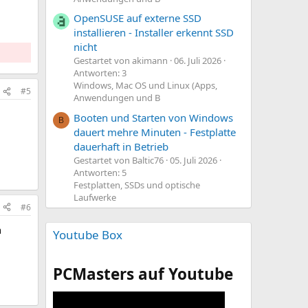
OpenSUSE auf externe SSD
installieren - Installer erkennt SSD
nicht
Gestartet von akimann
06. Juli 2026
Antworten: 3
Windows, Mac OS und Linux (Apps,
#5
Anwendungen und B
Booten und Starten von Windows
B
dauert mehre Minuten - Festplatte
dauerhaft in Betrieb
Gestartet von Baltic76
05. Juli 2026
Antworten: 5
Festplatten, SSDs und optische
Laufwerke
#6
n
Youtube Box
PCMasters auf Youtube