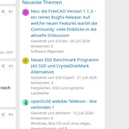
Neueste Themen
Neu: die FreeCAD Version 1.1.3 -
#2
D
ein reines Bugfix-Release: Auf
welche neuen Features wartet die
Community: viele Einblicke in die
aktuelle Diskussion
Gestartet von d-hubs
29. Juli 2026
Antworten: 0
Software Allgemein
Dez. 2007
Neues SSD Benchmark Programm
S
(AS SSD und CrystalDiskMark
#3
Alternative)
Gestartet von SSD-Expert
21. Juli 2026
Antworten: 4
r noch
Festplatten, SSDs und optische
Laufwerke
openSUSE webdav Telekom - Wie
verbinden ?
Gestartet von akimann
12. Juli 2026
#4
Antworten: 4
Windows, Mac OS und Linux (Apps,
Anwendungen und B