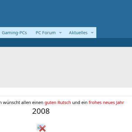
Gaming-PCs
PC Forum
Aktuelles
m wünscht allen einen
guten Rutsch
und ein
frohes neues Jahr
2008