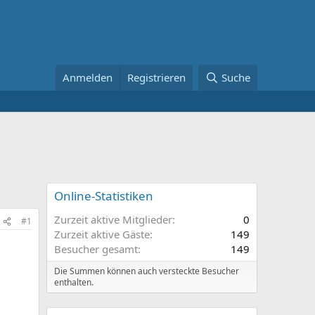
Anmelden
Registrieren
Suche
Online-Statistiken
Zurzeit aktive Mitglieder
0
#1
Zurzeit aktive Gäste
149
Besucher gesamt
149
Die Summen können auch versteckte Besucher
enthalten.