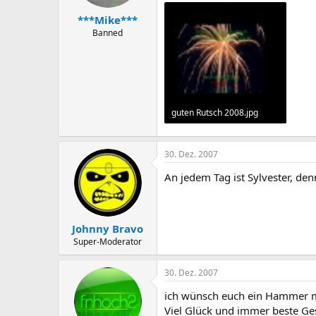
***Mike***
Banned
guten Rutsch 2008.jpg
76,3 KB · Aufrufe: 3.607
30. Dez. 2007
An jedem Tag ist Sylvester, den
Johnny Bravo
Super-Moderator
30. Dez. 2007
ich wünsch euch ein Hammer me
Viel Glück und immer beste Ge