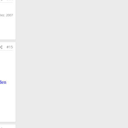
Dez. 2007
#15
den