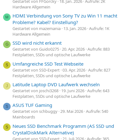
Gestartet von FFGorcky
18. Jan. 2026
Aufrufe: 2K
Hardware Allgemein
HDMI Verbindung von Sony TV zu Win 11 macht
M
Probleme? Kabel? Einstellung?
Gestartet von mazemania
13. Jan. 2026
Aufrufe: 1K
Hardware Allgemein
SSD wird nicht erkannt
G
Gestartet von Guido0275
20. Apr. 2026
Aufrufe: 883
Festplatten, SSDs und optische Laufwerke
Umfangreiche SSD Test Webseite
S
Gestartet von SSD-Expert
03. Apr. 2026
Aufrufe: 827
Festplatten, SSDs und optische Laufwerke
Latitude Laptop DVD Laufwerk wechseln
J
Gestartet von joschi3268
19. Juni 2026
Aufrufe: 643
Festplatten, SSDs und optische Laufwerke
ASUS TUF Gaming
S
Gestartet von schbuggy
29. Mai 2026
Aufrufe: 540
Mainboards
Neues SSD Benchmark Programm (AS SSD und
S
CrystalDiskMark Alternative)
Gestartet von SSD-Expert
21. Juli 2026
Aufrufe: 365