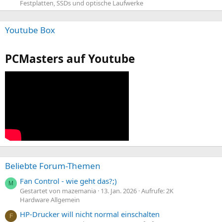
Festplatten, SSDs und optische Laufwerke
Youtube Box
PCMasters auf Youtube
Beliebte Forum-Themen
Fan Control - wie geht das?;)
M
Gestartet von mazemania
13. Jan. 2026
Aufrufe: 2K
Hardware Allgemein
HP-Drucker will nicht normal einschalten
F