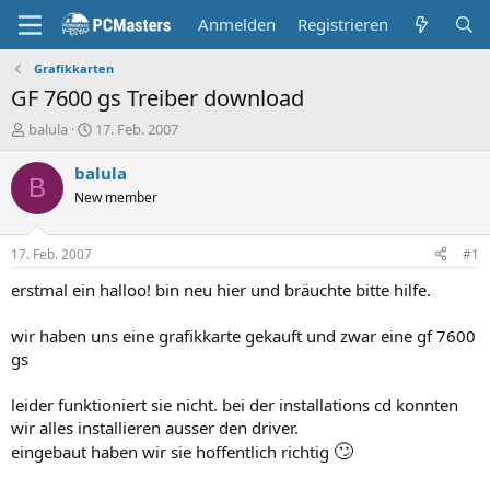
Anmelden
Registrieren
Grafikkarten
GF 7600 gs Treiber download
E
E
balula
17. Feb. 2007
r
r
s
s
balula
B
t
t
New member
e
e
l
l
l
l
17. Feb. 2007
#1
e
t
r
a
erstmal ein halloo! bin neu hier und bräuchte bitte hilfe.
m
wir haben uns eine grafikkarte gekauft und zwar eine gf 7600
gs
leider funktioniert sie nicht. bei der installations cd konnten
wir alles installieren ausser den driver.
🙄
eingebaut haben wir sie hoffentlich richtig