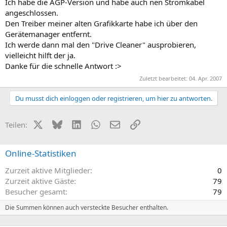
Ich habe die AGP-Version und habe auch nen Stromkabel
angeschlossen.
Den Treiber meiner alten Grafikkarte habe ich über den
Gerätemanager entfernt.
Ich werde dann mal den "Drive Cleaner" ausprobieren,
vielleicht hilft der ja.
Danke für die schnelle Antwort :>
Zuletzt bearbeitet:
04. Apr. 2007
Du musst dich einloggen oder registrieren, um hier zu antworten.
X (Twitter)
Bluesky
LinkedIn
WhatsApp
E-Mail
Link
Teilen:
Online-Statistiken
Zurzeit aktive Mitglieder
0
Zurzeit aktive Gäste
79
Besucher gesamt
79
Die Summen können auch versteckte Besucher enthalten.