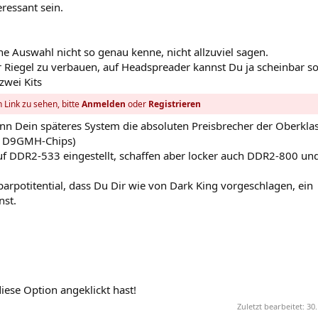
eressant sein.
 Auswahl nicht so genau kenne, nicht allzuviel sagen.
ier Riegel zu verbauen, auf Headspreader kannst Du ja scheinbar s
zwei Kits
 Link zu sehen, bitte
Anmelden
oder
Registrieren
nn Dein späteres System die absoluten Preisbrecher der Oberklas
on D9GMH-Chips)
uf DDR2-533 eingestellt, schaffen aber locker auch DDR2-800 un
arpotitential, dass Du Dir wie von Dark King vorgeschlagen, ein
nst.
se Option angeklickt hast!
Zuletzt bearbeitet:
30.