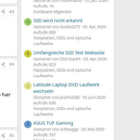
Gestartet von mazemania
13. Jan. 2026
Aufrufe: 1K
Hardware Allgemein
#3
SSD wird nicht erkannt
G
Gestartet von Guido0275
20. Apr. 2026
Aufrufe: 880
Festplatten, SSDs und optische
Laufwerke
Umfangreiche SSD Test Webseite
S
Gestartet von SSD-Expert
03. Apr. 2026
Aufrufe: 823
#4
Festplatten, SSDs und optische
Laufwerke
Latitude Laptop DVD Laufwerk
J
wechseln
 fuer
Gestartet von joschi3268
19. Juni 2026
Aufrufe: 638
Festplatten, SSDs und optische
Laufwerke
ASUS TUF Gaming
S
Gestartet von schbuggy
29. Mai 2026
Aufrufe: 537
#5