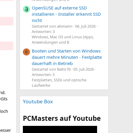
OpenSUSE auf externe SSD
installieren - Installer erkennt SSD
nicht
Gestartet von akimann
06. Juli 2026
Antworten: 3
Windows, Mac OS und Linux (Apps,
Anwendungen und B
Booten und Starten von Windows
B
dauert mehre Minuten - Festplatte
dauerhaft in Betrieb
Gestartet von Baltic76
05. Juli 2026
Antworten: 5
Festplatten, SSDs und optische
Laufwerke
nd.
0Gts
Youtube Box
doch
PCMasters auf Youtube
besser