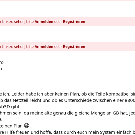
 Link zu sehen, bitte
Anmelden
oder
Registrieren
 Link zu sehen, bitte
Anmelden
oder
Registrieren
ro
ro
 ich. Leider habe ich aber keinen Plan, ob die Teile kompatibel si
 das Netzteil reicht und ob es Unterschiede zwischen einer 880
ub3D gibt.
Rahmen sein, da meine alte genau die gleiche Menge an GB hat, je
e.
😀
keinen Plan
.
e Hilfe freuen und hoffe, dass durch euch mein System einfach 