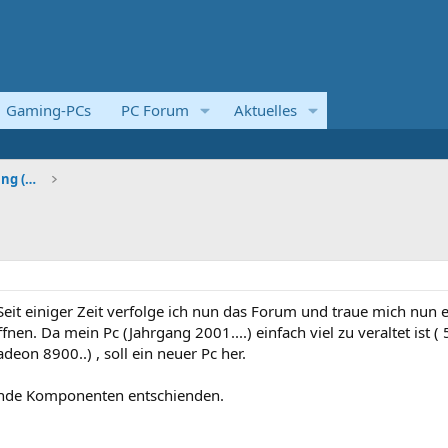
Gaming-PCs
PC Forum
Aktuelles
Systemvorstellungen und Kaufberatung (Komplettsyst
Seit einiger Zeit verfolge ich nun das Forum und traue mich nun 
nen. Da mein Pc (Jahrgang 2001....) einfach viel zu veraltet ist 
eon 8900..) , soll ein neuer Pc her.
gende Komponenten entschienden.