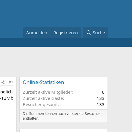
Anmelden
Registrieren
Suche
Online-Statistiken
#1
endlich
Zurzeit aktive Mitglieder
0
( 512Mb
Zurzeit aktive Gäste
133
Besucher gesamt
133
Die Summen können auch versteckte Besucher
enthalten.