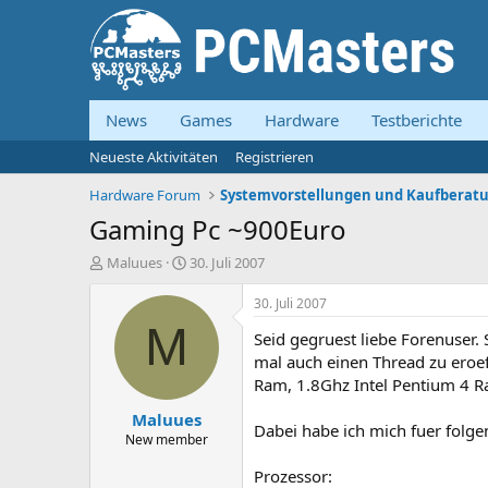
News
Games
Hardware
Testberichte
Neueste Aktivitäten
Registrieren
Hardware Forum
Gaming Pc ~900Euro
E
E
Maluues
30. Juli 2007
r
r
s
s
30. Juli 2007
t
t
M
Seid gegruest liebe Forenuser. 
e
e
l
l
mal auch einen Thread zu eroeff
l
l
Ram, 1.8Ghz Intel Pentium 4 Rad
e
t
Maluues
r
a
Dabei habe ich mich fuer fol
m
New member
Prozessor: