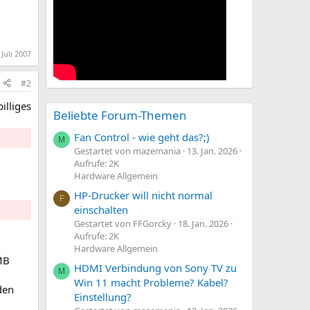
 Juli 2007
#2
illiges
Beliebte Forum-Themen
Fan Control - wie geht das?;)
M
Gestartet von mazemania
13. Jan. 2026
Aufrufe: 2K
Hardware Allgemein
HP-Drucker will nicht normal
F
einschalten
Gestartet von FFGorcky
18. Jan. 2026
Aufrufe: 2K
Hardware Allgemein
 MB
HDMI Verbindung von Sony TV zu
M
Win 11 macht Probleme? Kabel?
den
Einstellung?