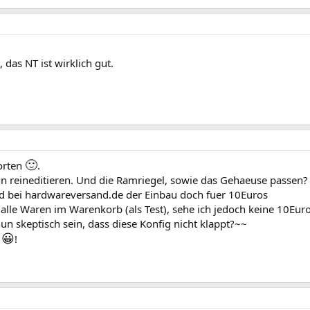
das NT ist wirklich gut.
🙂
orten
.
nn reineditieren. Und die Ramriegel, sowie das Gehaeuse passen?
rd bei hardwareversand.de der Einbau doch fuer 10Euros
alle Waren im Warenkorb (als Test), sehe ich jedoch keine 10Euro
 skeptisch sein, dass diese Konfig nicht klappt?~~
😀
B
!