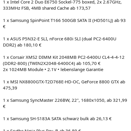
1 x Intel Core 2 Duo E6750 Sockel-775 boxed, 2x 2.67GHz,
333MHz FSB, 4MB shared Cache ab 173,57
1 x Samsung SpinPoint T166 500GB SATA II (HD501LJ) ab 93
€
1 x ASUS P5N32-E SLI, nForce 680i SLI (dual PC2-6400U
DDR2) ab 180,10 €
1 x Corsair XMS2 DIMM Kit 2048MB PC2-6400U CL4-4-4-12
(DDR2-800) (TWIN2X2048-6400C4) ab 105,70 €
2x 1024MB Module • 2.1V • lebenslange Garantie
1 x MSI NX8800GTX-T2D768E-HD-OC, GeForce 8800 GTX ab
475,39
1 x Samsung SyncMaster 226BW, 22", 1680x1050, ab 321,99
€
1 x Samsung SH-S183A SATA schwarz bulk ab 26,13 €
1 x Scythe Ninja Plus Rev. B ab 36,89 €