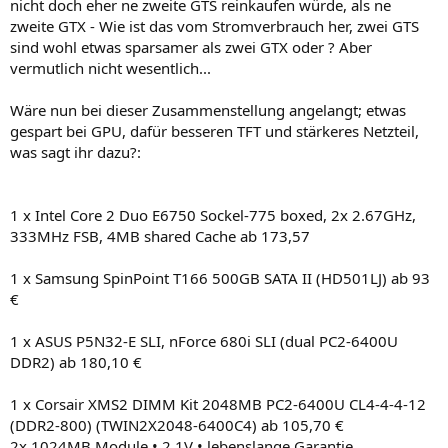
nicht doch eher ne zweite GTS reinkaufen würde, als ne
zweite GTX - Wie ist das vom Stromverbrauch her, zwei GTS
sind wohl etwas sparsamer als zwei GTX oder ? Aber
vermutlich nicht wesentlich...
Wäre nun bei dieser Zusammenstellung angelangt; etwas
gespart bei GPU, dafür besseren TFT und stärkeres Netzteil,
was sagt ihr dazu?:
1 x Intel Core 2 Duo E6750 Sockel-775 boxed, 2x 2.67GHz,
333MHz FSB, 4MB shared Cache ab 173,57
1 x Samsung SpinPoint T166 500GB SATA II (HD501LJ) ab 93
€
1 x ASUS P5N32-E SLI, nForce 680i SLI (dual PC2-6400U
DDR2) ab 180,10 €
1 x Corsair XMS2 DIMM Kit 2048MB PC2-6400U CL4-4-4-12
(DDR2-800) (TWIN2X2048-6400C4) ab 105,70 €
2x 1024MB Module • 2.1V • lebenslange Garantie