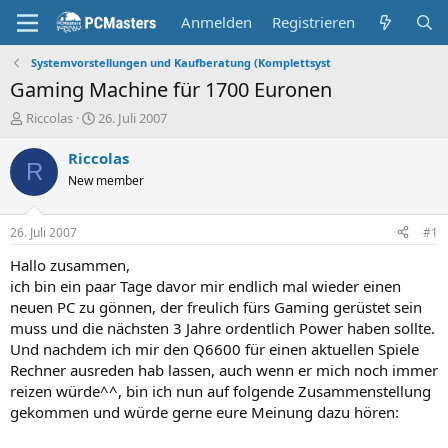
Anmelden
Registrieren
Systemvorstellungen und Kaufberatung (Komplettsyst
Gaming Machine für 1700 Euronen
E
E
Riccolas
26. Juli 2007
r
r
s
s
Riccolas
R
t
t
New member
e
e
l
l
l
l
26. Juli 2007
#1
e
t
r
a
Hallo zusammen,
m
ich bin ein paar Tage davor mir endlich mal wieder einen
neuen PC zu gönnen, der freulich fürs Gaming gerüstet sein
muss und die nächsten 3 Jahre ordentlich Power haben sollte.
Und nachdem ich mir den Q6600 für einen aktuellen Spiele
Rechner ausreden hab lassen, auch wenn er mich noch immer
reizen würde^^, bin ich nun auf folgende Zusammenstellung
gekommen und würde gerne eure Meinung dazu hören: