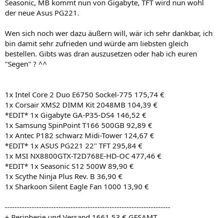
Seasonic, MB kommt nun von Gigabyte, TFT wird nun wohl
der neue Asus PG221.
Wen sich noch wer dazu äußern will, wär ich sehr dankbar, ich
bin damit sehr zufrieden und würde am liebsten gleich
bestellen. Gibts was dran auszusetzen oder hab ich euren
"Segen" ? ^^
1x Intel Core 2 Duo E6750 Sockel-775 175,74 €
1x Corsair XMS2 DIMM Kit 2048MB 104,39 €
*EDIT* 1x Gigabyte GA-P35-DS4 146,52 €
1x Samsung SpinPoint T166 500GB 92,89 €
1x Antec P182 schwarz Midi-Tower 124,67 €
*EDIT* 1x ASUS PG221 22'' TFT 295,84 €
1x MSI NX8800GTX-T2D768E-HD-OC 477,46 €
*EDIT* 1x Seasonic S12 500W 89,90 €
1x Scythe Ninja Plus Rev. B 36,90 €
1x Sharkoon Silent Eagle Fan 1000 13,90 €
--------------------------------------------------------------------
+ Peripherie und Versand 1661,53 € GESAMT