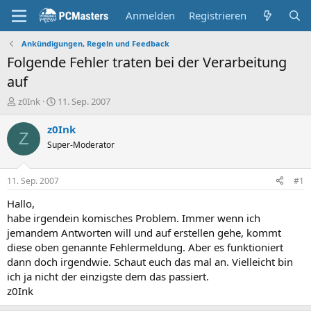
Anmelden
Registrieren
Ankündigungen, Regeln und Feedback
Folgende Fehler traten bei der Verarbeitung
auf
E
E
z0Ink
11. Sep. 2007
r
r
s
s
z0Ink
Z
t
t
Super-Moderator
e
e
l
l
l
l
11. Sep. 2007
#1
e
t
r
a
Hallo,
m
habe irgendein komisches Problem. Immer wenn ich
jemandem Antworten will und auf erstellen gehe, kommt
diese oben genannte Fehlermeldung. Aber es funktioniert
dann doch irgendwie. Schaut euch das mal an. Vielleicht bin
ich ja nicht der einzigste dem das passiert.
z0Ink