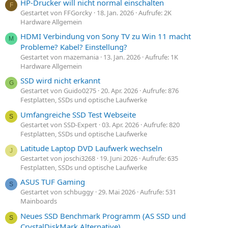
HP-Drucker will nicht normal einschalten
F
Gestartet von FFGorcky
18. Jan. 2026
Aufrufe: 2K
Hardware Allgemein
HDMI Verbindung von Sony TV zu Win 11 macht
M
Probleme? Kabel? Einstellung?
Gestartet von mazemania
13. Jan. 2026
Aufrufe: 1K
Hardware Allgemein
SSD wird nicht erkannt
G
Gestartet von Guido0275
20. Apr. 2026
Aufrufe: 876
Festplatten, SSDs und optische Laufwerke
Umfangreiche SSD Test Webseite
S
Gestartet von SSD-Expert
03. Apr. 2026
Aufrufe: 820
Festplatten, SSDs und optische Laufwerke
Latitude Laptop DVD Laufwerk wechseln
J
Gestartet von joschi3268
19. Juni 2026
Aufrufe: 635
Festplatten, SSDs und optische Laufwerke
ASUS TUF Gaming
S
Gestartet von schbuggy
29. Mai 2026
Aufrufe: 531
Mainboards
Neues SSD Benchmark Programm (AS SSD und
S
CrystalDiskMark Alternative)