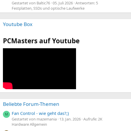
Gestartet von Baltic76
05. Juli 2026
Antworten: 5
Festplatten, SSDs und optische Laufwerke
Youtube Box
PCMasters auf Youtube
Beliebte Forum-Themen
Fan Control - wie geht das?;)
M
Gestartet von mazemania
13. Jan. 2026
Aufrufe: 2K
Hardware Allgemein