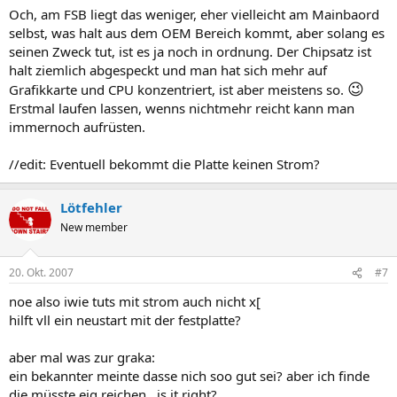
Och, am FSB liegt das weniger, eher vielleicht am Mainbaord
selbst, was halt aus dem OEM Bereich kommt, aber solang es
seinen Zweck tut, ist es ja noch in ordnung. Der Chipsatz ist
halt ziemlich abgespeckt und man hat sich mehr auf
😉
Grafikkarte und CPU konzentriert, ist aber meistens so.
Erstmal laufen lassen, wenns nichtmehr reicht kann man
immernoch aufrüsten.
//edit: Eventuell bekommt die Platte keinen Strom?
Lötfehler
New member
20. Okt. 2007
#7
noe also iwie tuts mit strom auch nicht x[
hilft vll ein neustart mit der festplatte?
aber mal was zur graka:
ein bekannter meinte dasse nich soo gut sei? aber ich finde
die müsste eig reichen...is it right?