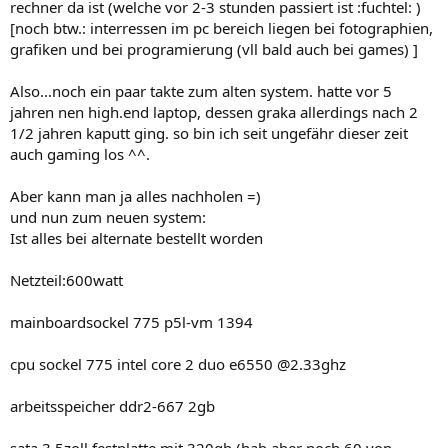
rechner da ist (welche vor 2-3 stunden passiert ist :fuchtel: )
[noch btw.: interressen im pc bereich liegen bei fotographien,
grafiken und bei programierung (vll bald auch bei games) ]
Also...noch ein paar takte zum alten system. hatte vor 5
jahren nen high.end laptop, dessen graka allerdings nach 2
1/2 jahren kaputt ging. so bin ich seit ungefähr dieser zeit
auch gaming los ^^.
Aber kann man ja alles nachholen =)
und nun zum neuen system:
Ist alles bei alternate bestellt worden
Netzteil:600watt
mainboardsockel 775 p5l-vm 1394
cpu sockel 775 intel core 2 duo e6550 @2.33ghz
arbeitsspeicher ddr2-667 2gb
sata 3,5zoll festplatte mit 320gb (hab aber noch 60 von