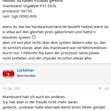
netzteil: da hätten 450watt gereicht
mainboard: GigaByte P31-DS3L
prozessor: E6750
ram: 2gb DDR2-800
wenn du das bei hardwareversand.de bestellt hättest wärst du
in etwa auf den gleichen preis gekommen und hättst n
🙂
besseres system
aber ich wiil jetzt nicht über dein system lästern oder so, das
ist wirklich klasse. aber das mainboard war ne fehlinvestition.
durch nur 1.066mhz fsb kann der prozessor seine power
nicht entfalten und der chipsatz ist schon etwas älter.
Lötfehler
New member
19. Okt. 2007
#3
Mainboard hab ich auch ein anderes.
Sry hab aber in der freude nicht mehr daran
gedacht...undzwar hatte alternate damit einen fehler gehabt.