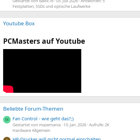
Gestartet von Baltic76
05. Juli 2026
Antworten: 5
Festplatten, SSDs und optische Laufwerke
Youtube Box
PCMasters auf Youtube
Beliebte Forum-Themen
Fan Control - wie geht das?;)
M
Gestartet von mazemania
13. Jan. 2026
Aufrufe: 2K
Hardware Allgemein
HP-Drucker will nicht normal einschalten