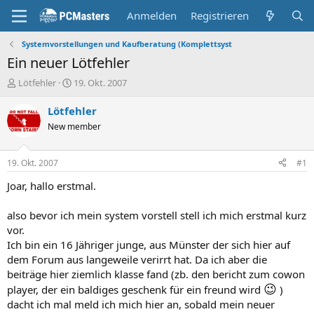
Anmelden
Registrieren
Systemvorstellungen und Kaufberatung (Komplettsyst
Ein neuer Lötfehler
E
E
Lötfehler
19. Okt. 2007
r
r
s
s
Lötfehler
t
t
New member
e
e
l
l
l
l
19. Okt. 2007
#1
e
t
r
a
Joar, hallo erstmal.
m
also bevor ich mein system vorstell stell ich mich erstmal kurz
vor.
Ich bin ein 16 Jähriger junge, aus Münster der sich hier auf
dem Forum aus langeweile verirrt hat. Da ich aber die
beiträge hier ziemlich klasse fand (zb. den bericht zum cowon
😉
player, der ein baldiges geschenk für ein freund wird
)
dacht ich mal meld ich mich hier an, sobald mein neuer