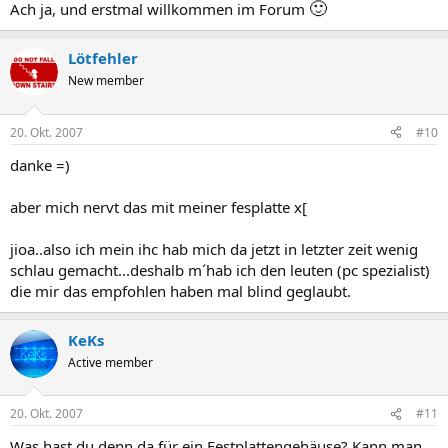
🙂
Ach ja, und erstmal willkommen im Forum
Lötfehler
New member
20. Okt. 2007
#10
danke =)
aber mich nervt das mit meiner fesplatte x[
jioa..also ich mein ihc hab mich da jetzt in letzter zeit wenig
schlau gemacht...deshalb m´hab ich den leuten (pc spezialist)
die mir das empfohlen haben mal blind geglaubt.
KeKs
Active member
20. Okt. 2007
#11
Was hast du denn da für ein Festplattengehäuse? Kann man