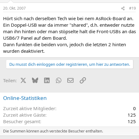
20. Okt. 2007
#19
Hört sich nach derselben Tech wie bei nem AsRock-Board an.
Ein Doppel-USB war da immer "shared", d.h. entweder nutzte
man ihn hinten oder man stöpselte halt die Front-USBs an das
USB6/7 Panel auf dem Board.
Dann funkten die beiden vorn, jedoch die letzten 2 hinten
wurden deaktiviert.
Du musst dich einloggen oder registrieren, um hier zu antworten.
X (Twitter)
Bluesky
LinkedIn
WhatsApp
E-Mail
Link
Teilen:
Online-Statistiken
Zurzeit aktive Mitglieder
0
Zurzeit aktive Gäste
125
Besucher gesamt
125
Die Summen können auch versteckte Besucher enthalten.