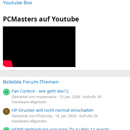
Youtube Box
PCMasters auf Youtube
Beliebte Forum-Themen
Fan Control - wie geht das?;)
M
Gestartet von mazemania
13. Jan. 2026
Aufrufe: 2K
Hardware Allgemein
HP-Drucker will nicht normal einschalten
F
Gestartet von FFGorcky
18. Jan. 2026
Aufrufe: 2K
Hardware Allgemein
HDMI Verbindung von Sony TV zu Win 11 macht