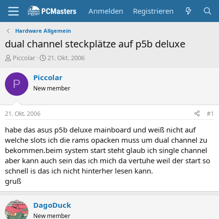
Anmelden
Registrieren
Hardware Allgemein
dual channel steckplätze auf p5b deluxe
E
E
Piccolar
21. Okt. 2006
r
r
s
s
Piccolar
P
t
t
New member
e
e
l
l
l
l
21. Okt. 2006
#1
e
t
r
a
habe das asus p5b deluxe mainboard und weiß nicht auf
m
welche slots ich die rams opacken muss um dual channel zu
bekommen.beim system start steht glaub ich single channel
aber kann auch sein das ich mich da vertuhe weil der start so
schnell is das ich nicht hinterher lesen kann.
gruß
DagoDuck
New member