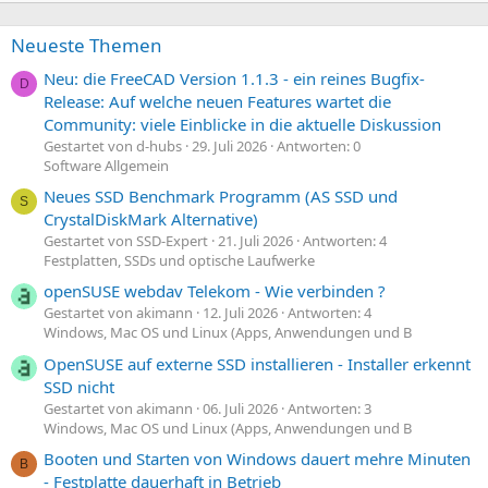
m
m
e
e
Neueste Themen
Neu: die FreeCAD Version 1.1.3 - ein reines Bugfix-
D
Release: Auf welche neuen Features wartet die
Community: viele Einblicke in die aktuelle Diskussion
Gestartet von d-hubs
29. Juli 2026
Antworten: 0
Software Allgemein
Neues SSD Benchmark Programm (AS SSD und
S
CrystalDiskMark Alternative)
Gestartet von SSD-Expert
21. Juli 2026
Antworten: 4
Festplatten, SSDs und optische Laufwerke
openSUSE webdav Telekom - Wie verbinden ?
Gestartet von akimann
12. Juli 2026
Antworten: 4
Windows, Mac OS und Linux (Apps, Anwendungen und B
OpenSUSE auf externe SSD installieren - Installer erkennt
SSD nicht
Gestartet von akimann
06. Juli 2026
Antworten: 3
Windows, Mac OS und Linux (Apps, Anwendungen und B
Booten und Starten von Windows dauert mehre Minuten
B
- Festplatte dauerhaft in Betrieb