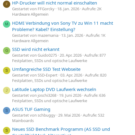
HP-Drucker will nicht normal einschalten
F
Gestartet von FFGorcky
18. Jan. 2026
Aufrufe: 2K
Hardware Allgemein
HDMI Verbindung von Sony TV zu Win 11 macht
M
Probleme? Kabel? Einstellung?
Gestartet von mazemania
13. Jan. 2026
Aufrufe: 1K
Hardware Allgemein
SSD wird nicht erkannt
G
Gestartet von Guido0275
20. Apr. 2026
Aufrufe: 877
Festplatten, SSDs und optische Laufwerke
Umfangreiche SSD Test Webseite
S
Gestartet von SSD-Expert
03. Apr. 2026
Aufrufe: 820
Festplatten, SSDs und optische Laufwerke
Latitude Laptop DVD Laufwerk wechseln
J
Gestartet von joschi3268
19. Juni 2026
Aufrufe: 636
Festplatten, SSDs und optische Laufwerke
ASUS TUF Gaming
S
Gestartet von schbuggy
29. Mai 2026
Aufrufe: 532
Mainboards
Neues SSD Benchmark Programm (AS SSD und
S