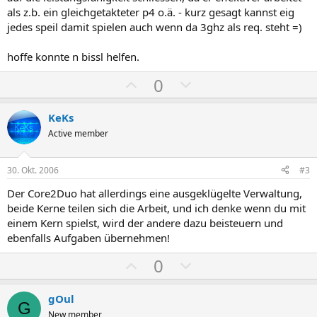
als z.b. ein gleichgetakteter p4 o.ä. - kurz gesagt kannst eig
jedes speil damit spielen auch wenn da 3ghz als req. steht =)
hoffe konnte n bissl helfen.
P
N
0
o
e
s
g
KeKs
i
a
Active member
t
t
i
i
30. Okt. 2006
#3
v
v
Der Core2Duo hat allerdings eine ausgeklügelte Verwaltung,
e
e
beide Kerne teilen sich die Arbeit, und ich denke wenn du mit
S
S
einem Kern spielst, wird der andere dazu beisteuern und
t
t
ebenfalls Aufgaben übernehmen!
i
i
P
N
0
m
m
o
e
m
m
s
g
gOul
e
e
G
i
a
New member