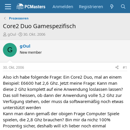
Anmelden
Registrieren
Prozessoren
Core2 Duo Gamespezifisch
E
E
gOul
30. Okt. 2006
r
r
s
s
gOul
G
t
t
New member
e
e
l
l
l
l
30. Okt. 2006
#1
e
t
r
a
Also ich habe folgende Frage: Ein Core2 Duo, mal an einem
m
Beispiel: E6600 hat 2,6 Ghz. Jetzt meine Frage: Kann man
diese 2 Ghz komplett auf eine Anwendung loslassen lassen?
Das soll heissen, ob dann der Anwendung volle 5,2 Ghz zur
Verfügung stehen, oder muss da softwaremäßig noch etwas
unterstützt werden
Kann man dann gemaß der obigen Frage Computer Spiele
spielen, die 2,8 Ghz brauchen? Bin mir da nichz 100%
Prozentig sicher, deshalb will ich lieber noch einmal