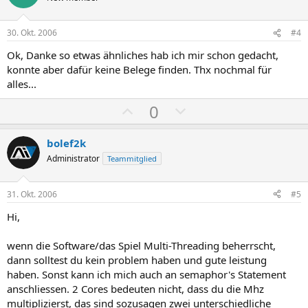
t
t
i
i
30. Okt. 2006
#4
v
v
Ok, Danke so etwas ähnliches hab ich mir schon gedacht,
e
e
konnte aber dafür keine Belege finden. Thx nochmal für
S
S
alles...
t
t
P
N
0
i
i
o
e
m
m
s
g
m
m
bolef2k
i
a
e
e
Administrator
Teammitglied
t
t
i
i
31. Okt. 2006
#5
v
v
Hi,
e
e
S
S
wenn die Software/das Spiel Multi-Threading beherrscht,
t
t
dann solltest du kein problem haben und gute leistung
i
i
haben. Sonst kann ich mich auch an semaphor's Statement
m
m
anschliessen. 2 Cores bedeuten nicht, dass du die Mhz
multiplizierst, das sind sozusagen zwei unterschiedliche