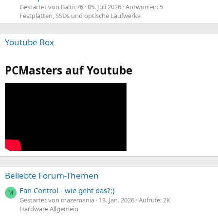
Gestartet von Baltic76
05. Juli 2026
Antworten: 5
Festplatten, SSDs und optische Laufwerke
Youtube Box
PCMasters auf Youtube
Beliebte Forum-Themen
Fan Control - wie geht das?;)
M
Gestartet von mazemania
13. Jan. 2026
Aufrufe: 2K
Hardware Allgemein