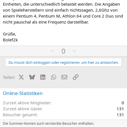
m
m
Einheiten, die unterschiedlich belastet werden. Die Angaben
e
e
von Spieleherstellern sind einfach nichtssagen, 2,6Ghz von
einem Pentium 4, Pentium M, Athlon 64 und Core 2 Duo sind
nicht pauschal als eine Frequenz darstellbar.
Grüße,
Bolef2k
P
N
0
o
e
s
g
Du musst dich einloggen oder registrieren, um hier zu antworten.
i
a
t
t
X (Twitter)
Bluesky
LinkedIn
WhatsApp
E-Mail
Link
Teilen:
i
i
v
v
Online-Statistiken
e
e
Zurzeit aktive Mitglieder
0
S
S
Zurzeit aktive Gäste
131
t
t
Besucher gesamt
131
i
i
m
m
Die Summen können auch versteckte Besucher enthalten.