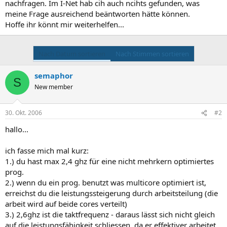
nachfragen. Im I-Net hab cih auch ncihts gefunden, was
meine Frage ausreichend beäntworten hätte können.
Hoffe ihr könnt mir weiterhelfen...
Nach Datum sortieren
Nach Stimmen sortieren
semaphor
S
New member
30. Okt. 2006
#2
hallo...
ich fasse mich mal kurz:
1.) du hast max 2,4 ghz für eine nicht mehrkern optimiertes
prog.
2.) wenn du ein prog. benutzt was multicore optimiert ist,
erreichst du die leistungssteigerung durch arbeitsteilung (die
arbeit wird auf beide cores verteilt)
3.) 2,6ghz ist die taktfrequenz - daraus lässt sich nicht gleich
auf die leistungsfähigkeit schliessen, da er effektiver arbeitet