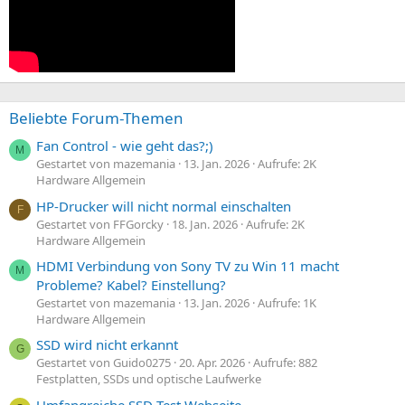
Beliebte Forum-Themen
Fan Control - wie geht das?;)
M
Gestartet von mazemania
13. Jan. 2026
Aufrufe: 2K
Hardware Allgemein
HP-Drucker will nicht normal einschalten
F
Gestartet von FFGorcky
18. Jan. 2026
Aufrufe: 2K
Hardware Allgemein
HDMI Verbindung von Sony TV zu Win 11 macht
M
Probleme? Kabel? Einstellung?
Gestartet von mazemania
13. Jan. 2026
Aufrufe: 1K
Hardware Allgemein
SSD wird nicht erkannt
G
Gestartet von Guido0275
20. Apr. 2026
Aufrufe: 882
Festplatten, SSDs und optische Laufwerke
Umfangreiche SSD Test Webseite