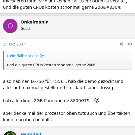
investieren lohnt sich auf keinen Fall. Der Sockel ist veraltet,
und die guten CPUs kosten schonmal gerne 200&#8364;.
Onkelmania
O
Guest
21. Okt. 2007
#3
Heimdall schrieb:
und die guten CPUs kosten schonmal gerne 200€.
also hab nen E6750 für 155€... hab die demo gezockt und
alles auf maximal gestellt und so... läuft super flüssig.
😛
hab allerdings 2GB Ram und ne 8800GTS...
aber denke mal der prozessor oben tuts auch und übertakten
kann man ihn ebenfalls
Heimdall