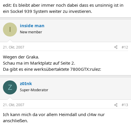
oder
Registrieren
edit: Es bleibt aber immer noch dabei dass es unsinnig ist in
ein Sockel 939 System weiter zu investieren.
CPU-Kühler:
inside man
I
Du hast keine Berechtigung, den Link zu sehen, bitte
Anmelden
New member
oder
Registrieren
21. Okt. 2007
#12
Oder:
Wegen der Graka.
Du hast keine Berechtigung, den Link zu sehen, bitte
Anmelden
Schau ma im Marktplatz auf Seite 2.
oder
Registrieren
Da gibt es eine werksübertaktete 7800GTX:rulez:
Mit AGP: meint er dein Grafikport am Mainboard. Der ist auch
z0Ink
Z
veraltet, denn PCI-E ist da um einiges besser. Aber dafür bräuchtest
Super-Moderator
du ein neues Board.
21. Okt. 2007
#13
Ich kann mich da vor allem Heimdall und cl4w nur
anschließen.