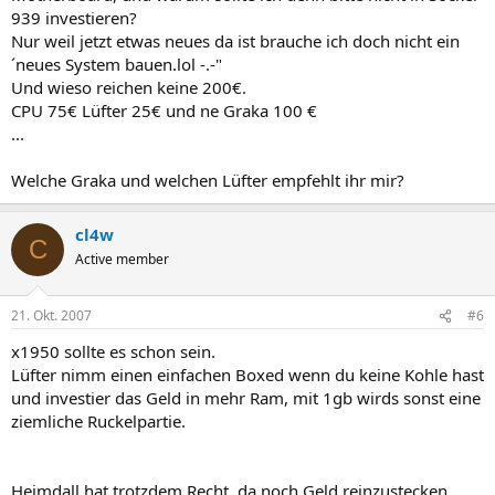
939 investieren?
Nur weil jetzt etwas neues da ist brauche ich doch nicht ein
´neues System bauen.lol -.-"
Und wieso reichen keine 200€.
CPU 75€ Lüfter 25€ und ne Graka 100 €
...
Welche Graka und welchen Lüfter empfehlt ihr mir?
cl4w
C
Active member
21. Okt. 2007
#6
x1950 sollte es schon sein.
Lüfter nimm einen einfachen Boxed wenn du keine Kohle hast
und investier das Geld in mehr Ram, mit 1gb wirds sonst eine
ziemliche Ruckelpartie.
Heimdall hat trotzdem Recht, da noch Geld reinzustecken