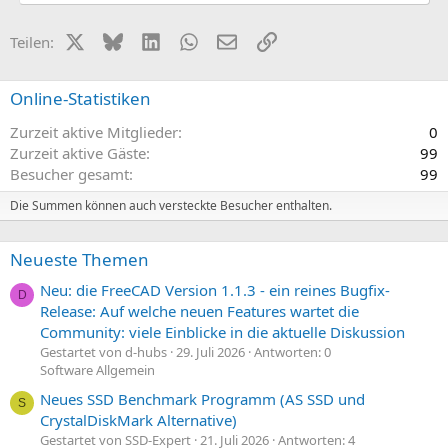
X (Twitter)
Bluesky
LinkedIn
WhatsApp
E-Mail
Link
Teilen:
Online-Statistiken
Zurzeit aktive Mitglieder
0
Zurzeit aktive Gäste
99
Besucher gesamt
99
Die Summen können auch versteckte Besucher enthalten.
Neueste Themen
Neu: die FreeCAD Version 1.1.3 - ein reines Bugfix-
D
Release: Auf welche neuen Features wartet die
Community: viele Einblicke in die aktuelle Diskussion
Gestartet von d-hubs
29. Juli 2026
Antworten: 0
Software Allgemein
Neues SSD Benchmark Programm (AS SSD und
S
CrystalDiskMark Alternative)
Gestartet von SSD-Expert
21. Juli 2026
Antworten: 4