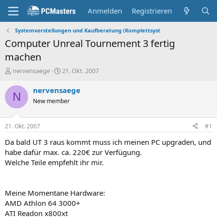
Anmelden
Registrieren
Systemvorstellungen und Kaufberatung (Komplettsyst
Computer Unreal Tournement 3 fertig
machen
E
E
nervensaege
21. Okt. 2007
r
r
s
s
nervensaege
N
t
t
New member
e
e
l
l
l
l
21. Okt. 2007
#1
e
t
r
a
Da bald UT 3 raus kommt muss ich meinen PC upgraden, und
m
habe dafür max. ca. 220€ zur Verfügung.
Welche Teile empfehlt ihr mir.
Meine Momentane Hardware:
AMD Athlon 64 3000+
ATI Readon x800xt