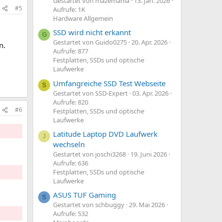
Gestartet von mazemania
13. Jan. 2026
#5
Aufrufe: 1K
Hardware Allgemein
SSD wird nicht erkannt
G
Gestartet von Guido0275
20. Apr. 2026
n.
Aufrufe: 877
Festplatten, SSDs und optische
Laufwerke
Umfangreiche SSD Test Webseite
S
Gestartet von SSD-Expert
03. Apr. 2026
Aufrufe: 820
#6
Festplatten, SSDs und optische
Laufwerke
Latitude Laptop DVD Laufwerk
J
wechseln
Gestartet von joschi3268
19. Juni 2026
Aufrufe: 636
Festplatten, SSDs und optische
Laufwerke
ASUS TUF Gaming
S
Gestartet von schbuggy
29. Mai 2026
Aufrufe: 532