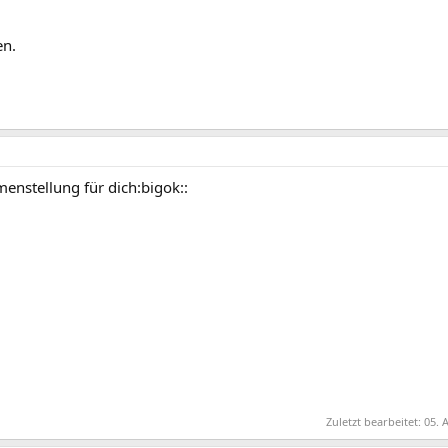
en.
enstellung für dich:bigok::
Zuletzt bearbeitet:
05. 