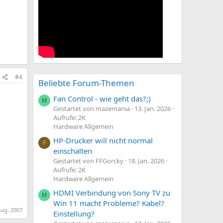
#4
Beliebte Forum-Themen
Fan Control - wie geht das?;)
M
Gestartet von mazemania
13. Jan. 2026
Aufrufe: 2K
Hardware Allgemein
HP-Drucker will nicht normal
F
einschalten
Gestartet von FFGorcky
18. Jan. 2026
Aufrufe: 2K
Hardware Allgemein
HDMI Verbindung von Sony TV zu
M
Win 11 macht Probleme? Kabel?
Aug. 2007
Einstellung?