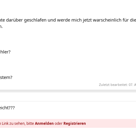
e darüber geschlafen und werde mich jetzt warscheinlich für di
n.
hler?
ystem?
Zuletzt bearbeitet:
07. 
eicht???
 Link zu sehen, bitte
Anmelden
oder
Registrieren