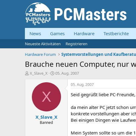
News
Games
Hardware
Testberichte
Neueste Aktivitäten
Registrieren
Hardware Forum
Brauche neuen Computer, nur w
E
E
X_Slave_X
05. Aug. 2007
r
r
s
s
05. Aug. 2007
t
t
X
Seid gegrüßt liebe PC-Freunde,
e
e
l
l
l
l
da mein alter PC jetzt schon um
e
t
konkrete vorstellungen aber i
X_Slave_X
r
a
Bei einigen Dingen wie Laufwer
m
Banned
Mein System sollte so um die 