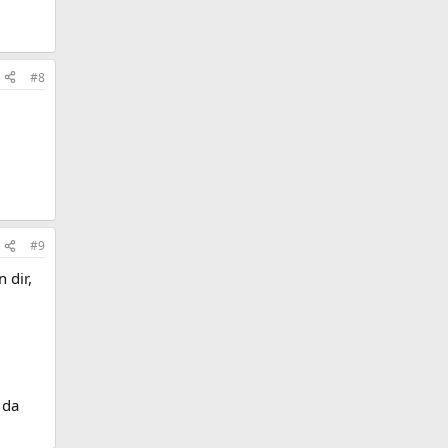
#8
#9
 dir,
 da