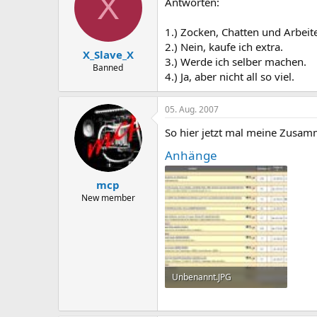
X
Antworten:
1.) Zocken, Chatten und Arbeit
2.) Nein, kaufe ich extra.
X_Slave_X
3.) Werde ich selber machen.
Banned
4.) Ja, aber nicht all so viel.
05. Aug. 2007
So hier jetzt mal meine Zusamm
Anhänge
mcp
New member
Unbenannt.JPG
183,2 KB · Aufrufe: 358