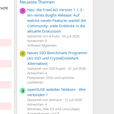
Neueste Themen
nicht
Neu: die FreeCAD Version 1.1.3 -
D
ein reines Bugfix-Release: Auf
welche neuen Features wartet die
Community: viele Einblicke in die
aktuelle Diskussion
Gestartet von d-hubs
29. Juli 2026
Antworten: 0
Software Allgemein
Neues SSD Benchmark Programm
S
(AS SSD und CrystalDiskMark
Alternative)
Gestartet von SSD-Expert
21. Juli 2026
Antworten: 4
Festplatten, SSDs und optische
Laufwerke
openSUSE webdav Telekom - Wie
verbinden ?
Gestartet von akimann
12. Juli 2026
Antworten: 4
Windows, Mac OS und Linux (Apps,
Anwendungen und B