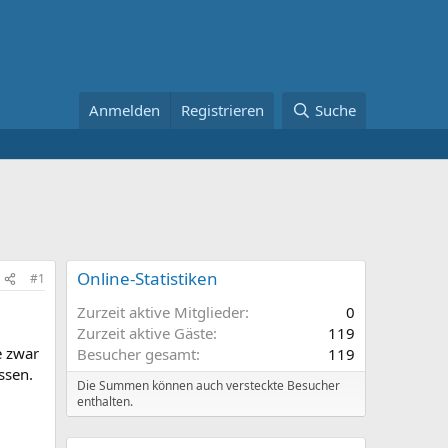
Anmelden
Registrieren
Suche
Online-Statistiken
#1
Zurzeit aktive Mitglieder
0
Zurzeit aktive Gäste
119
e zwar
Besucher gesamt
119
ssen.
Die Summen können auch versteckte Besucher
enthalten.