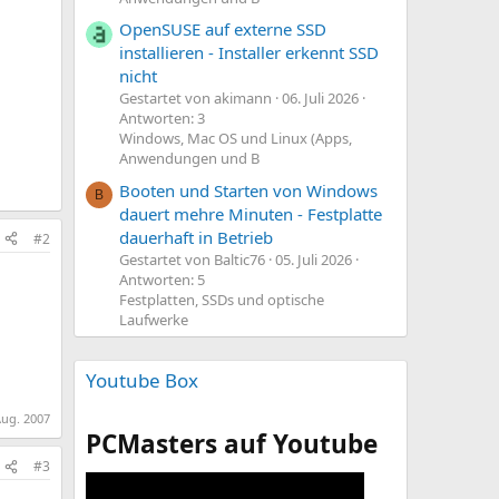
OpenSUSE auf externe SSD
installieren - Installer erkennt SSD
nicht
Gestartet von akimann
06. Juli 2026
Antworten: 3
Windows, Mac OS und Linux (Apps,
Anwendungen und B
Booten und Starten von Windows
B
dauert mehre Minuten - Festplatte
dauerhaft in Betrieb
#2
Gestartet von Baltic76
05. Juli 2026
Antworten: 5
Festplatten, SSDs und optische
Laufwerke
Youtube Box
Aug. 2007
PCMasters auf Youtube
#3