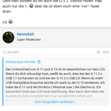
Geld hast solltest du dir auch die G 5 2. Edition holen. Hab
😀
auch nur die 1.
aber da ist eben noch eine "vor"-Taste
dran.
😀
LG
Heimdall
Super-Moderator
15. Juli 2007
#24
Madsprayer schrieb:
Der Unterschied von G 11 und G 15 ist im wesentlichen nur das LCD.
Wenn du dich erkundigt hast, weißt du auch, dass bei der G 11 2 x
USB 1.1 vorhanden ist und bei der G 15 2 x USB 2.0. Wenn du mehr
USB Steckplätze brauchst würde ich stark zu der G 15 tendieren. Ich
habe die G 11 und die Struktur ( Material usw. ) die Gleiche ist. Ich
persönlich finde das LCD total überflüssig. Man kann dort eben die
Auslastung bzw. Songtitel den man gerade hört sehen und
Ähnliches. Wenn du solche Extras brauchst nimm die G 15. Wenn du
Zum Vergrößern anklicken....
mal zu viel Geld hast solltest du dir auch die G 5 2. Edition holen.
😀
Hab auch nur die 1.
aber da ist eben noch eine "vor"-Taste dran.