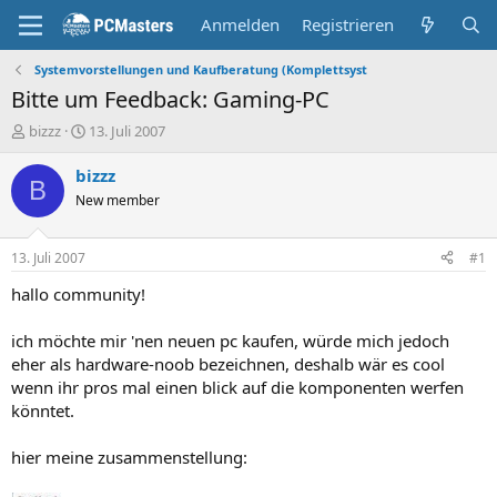
Anmelden
Registrieren
Systemvorstellungen und Kaufberatung (Komplettsyst
Bitte um Feedback: Gaming-PC
E
E
bizzz
13. Juli 2007
r
r
s
s
bizzz
B
t
t
New member
e
e
l
l
l
l
13. Juli 2007
#1
e
t
r
a
hallo community!
m
ich möchte mir 'nen neuen pc kaufen, würde mich jedoch
eher als hardware-noob bezeichnen, deshalb wär es cool
wenn ihr pros mal einen blick auf die komponenten werfen
könntet.
hier meine zusammenstellung: