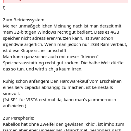
!)
Zum Betriebssystem:
Meiner unmaßgeblichen Meinung nach ist man derzeit mit
'nem 32-bittigen Windows recht gut bedient. Dass es 4GB
speicher nicht adressieren/nutzen kann, ist zwar schon
irgendwie ärgerlich. Wenn man jedoch nur 2GB Ram verbaut,
ist diese Klippe sicher umschifft.
Man kann ganz sicher auch mit dieser "kleinen"
Speicherausstattung recht gut zocken. Die halbe Welt dürfte
das so tun, und wird sich ja kaum irren.
Ruhig schon anfangen! Den Hardwarekauf vom Erscheinen
eines Servicepacks abhängig zu machen, ist keinesfalls
sinnvoll.
(Ist SP1 für VISTA erst mal da, kann man's ja immernoch
aufspielen.)
Zur Perepherie:
Kabellos hat ohne Zweifel den gewissen "chic", ist imho zum
Gamen aber eher ungeeignet. (Manchmal, besonders nach