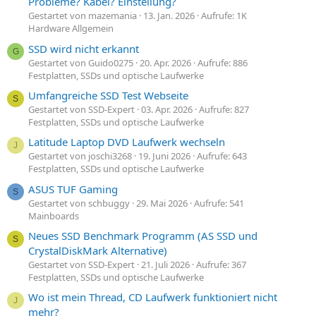
Probleme? Kabel? Einstellung?
Gestartet von mazemania
13. Jan. 2026
Aufrufe: 1K
Hardware Allgemein
SSD wird nicht erkannt
G
Gestartet von Guido0275
20. Apr. 2026
Aufrufe: 886
Festplatten, SSDs und optische Laufwerke
Umfangreiche SSD Test Webseite
S
Gestartet von SSD-Expert
03. Apr. 2026
Aufrufe: 827
Festplatten, SSDs und optische Laufwerke
Latitude Laptop DVD Laufwerk wechseln
J
Gestartet von joschi3268
19. Juni 2026
Aufrufe: 643
Festplatten, SSDs und optische Laufwerke
ASUS TUF Gaming
S
Gestartet von schbuggy
29. Mai 2026
Aufrufe: 541
Mainboards
Neues SSD Benchmark Programm (AS SSD und
S
CrystalDiskMark Alternative)
Gestartet von SSD-Expert
21. Juli 2026
Aufrufe: 367
Festplatten, SSDs und optische Laufwerke
Wo ist mein Thread, CD Laufwerk funktioniert nicht
J
mehr?