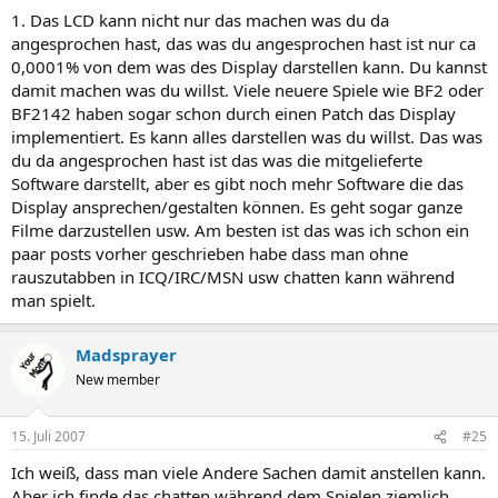
1. Das LCD kann nicht nur das machen was du da
😀
LG
angesprochen hast, das was du angesprochen hast ist nur ca
0,0001% von dem was des Display darstellen kann. Du kannst
damit machen was du willst. Viele neuere Spiele wie BF2 oder
BF2142 haben sogar schon durch einen Patch das Display
implementiert. Es kann alles darstellen was du willst. Das was
du da angesprochen hast ist das was die mitgelieferte
Software darstellt, aber es gibt noch mehr Software die das
Display ansprechen/gestalten können. Es geht sogar ganze
Filme darzustellen usw. Am besten ist das was ich schon ein
paar posts vorher geschrieben habe dass man ohne
rauszutabben in ICQ/IRC/MSN usw chatten kann während
man spielt.
Madsprayer
New member
15. Juli 2007
#25
Ich weiß, dass man viele Andere Sachen damit anstellen kann.
Aber ich finde das chatten während dem Spielen ziemlich