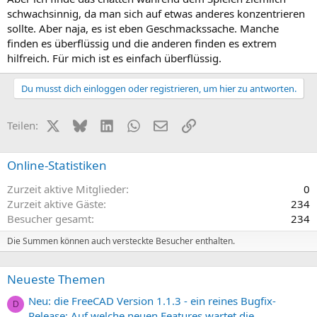
schwachsinnig, da man sich auf etwas anderes konzentrieren
sollte. Aber naja, es ist eben Geschmackssache. Manche
finden es überflüssig und die anderen finden es extrem
hilfreich. Für mich ist es einfach überflüssig.
Du musst dich einloggen oder registrieren, um hier zu antworten.
X (Twitter)
Bluesky
LinkedIn
WhatsApp
E-Mail
Link
Teilen:
Online-Statistiken
Zurzeit aktive Mitglieder
0
Zurzeit aktive Gäste
234
Besucher gesamt
234
Die Summen können auch versteckte Besucher enthalten.
Neueste Themen
Neu: die FreeCAD Version 1.1.3 - ein reines Bugfix-
D
Release: Auf welche neuen Features wartet die