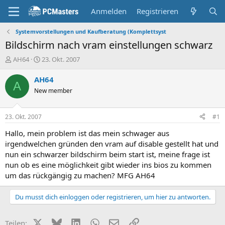
Anmelden
Registrieren
Systemvorstellungen und Kaufberatung (Komplettsyst
Bildschirm nach vram einstellungen schwarz
E
E
AH64
23. Okt. 2007
r
r
s
s
AH64
A
t
t
New member
e
e
l
l
l
l
23. Okt. 2007
#1
e
t
r
a
Hallo, mein problem ist das mein schwager aus
m
irgendwelchen gründen den vram auf disable gestellt hat und
nun ein schwarzer bildschirm beim start ist, meine frage ist
nun ob es eine möglichkeit gibt wieder ins bios zu kommen
um das rückgängig zu machen? MFG AH64
Du musst dich einloggen oder registrieren, um hier zu antworten.
X (Twitter)
Bluesky
LinkedIn
WhatsApp
E-Mail
Link
Teilen: