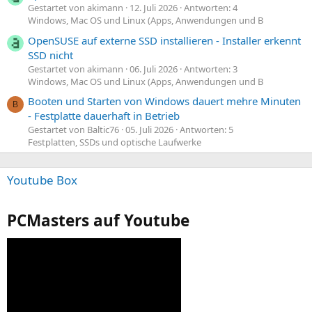
Gestartet von akimann
12. Juli 2026
Antworten: 4
Windows, Mac OS und Linux (Apps, Anwendungen und B
OpenSUSE auf externe SSD installieren - Installer erkennt
SSD nicht
Gestartet von akimann
06. Juli 2026
Antworten: 3
Windows, Mac OS und Linux (Apps, Anwendungen und B
Booten und Starten von Windows dauert mehre Minuten
B
- Festplatte dauerhaft in Betrieb
Gestartet von Baltic76
05. Juli 2026
Antworten: 5
Festplatten, SSDs und optische Laufwerke
Youtube Box
PCMasters auf Youtube