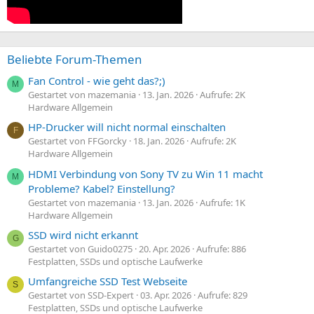
Beliebte Forum-Themen
Fan Control - wie geht das?;)
M
Gestartet von mazemania
13. Jan. 2026
Aufrufe: 2K
Hardware Allgemein
HP-Drucker will nicht normal einschalten
F
Gestartet von FFGorcky
18. Jan. 2026
Aufrufe: 2K
Hardware Allgemein
HDMI Verbindung von Sony TV zu Win 11 macht
M
Probleme? Kabel? Einstellung?
Gestartet von mazemania
13. Jan. 2026
Aufrufe: 1K
Hardware Allgemein
SSD wird nicht erkannt
G
Gestartet von Guido0275
20. Apr. 2026
Aufrufe: 886
Festplatten, SSDs und optische Laufwerke
Umfangreiche SSD Test Webseite
S
Gestartet von SSD-Expert
03. Apr. 2026
Aufrufe: 829
Festplatten, SSDs und optische Laufwerke