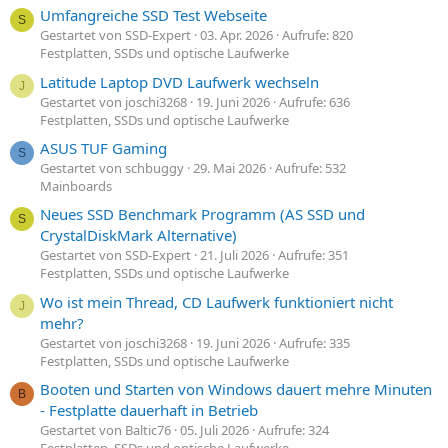
Umfangreiche SSD Test Webseite
S
Gestartet von SSD-Expert
03. Apr. 2026
Aufrufe: 820
Festplatten, SSDs und optische Laufwerke
Latitude Laptop DVD Laufwerk wechseln
J
Gestartet von joschi3268
19. Juni 2026
Aufrufe: 636
Festplatten, SSDs und optische Laufwerke
ASUS TUF Gaming
S
Gestartet von schbuggy
29. Mai 2026
Aufrufe: 532
Mainboards
Neues SSD Benchmark Programm (AS SSD und
S
CrystalDiskMark Alternative)
Gestartet von SSD-Expert
21. Juli 2026
Aufrufe: 351
Festplatten, SSDs und optische Laufwerke
Wo ist mein Thread, CD Laufwerk funktioniert nicht
J
mehr?
Gestartet von joschi3268
19. Juni 2026
Aufrufe: 335
Festplatten, SSDs und optische Laufwerke
Booten und Starten von Windows dauert mehre Minuten
B
- Festplatte dauerhaft in Betrieb
Gestartet von Baltic76
05. Juli 2026
Aufrufe: 324
Festplatten, SSDs und optische Laufwerke