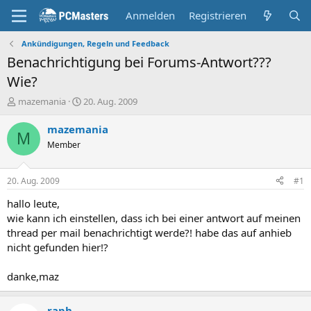
Anmelden
Registrieren
Ankündigungen, Regeln und Feedback
Benachrichtigung bei Forums-Antwort???
Wie?
E
E
mazemania
20. Aug. 2009
r
r
s
s
mazemania
M
t
t
Member
e
e
l
l
l
l
20. Aug. 2009
#1
e
t
r
a
hallo leute,
m
wie kann ich einstellen, dass ich bei einer antwort auf meinen
thread per mail benachrichtigt werde?! habe das auf anhieb
nicht gefunden hier!?
danke,maz
raph