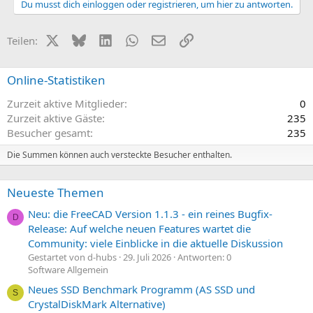
Du musst dich einloggen oder registrieren, um hier zu antworten.
X (Twitter)
Bluesky
LinkedIn
WhatsApp
E-Mail
Link
Teilen:
Online-Statistiken
Zurzeit aktive Mitglieder
0
Zurzeit aktive Gäste
235
Besucher gesamt
235
Die Summen können auch versteckte Besucher enthalten.
Neueste Themen
Neu: die FreeCAD Version 1.1.3 - ein reines Bugfix-
D
Release: Auf welche neuen Features wartet die
Community: viele Einblicke in die aktuelle Diskussion
Gestartet von d-hubs
29. Juli 2026
Antworten: 0
Software Allgemein
Neues SSD Benchmark Programm (AS SSD und
S
CrystalDiskMark Alternative)