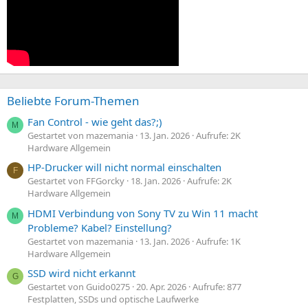
Beliebte Forum-Themen
Fan Control - wie geht das?;)
M
Gestartet von mazemania
13. Jan. 2026
Aufrufe: 2K
Hardware Allgemein
HP-Drucker will nicht normal einschalten
F
Gestartet von FFGorcky
18. Jan. 2026
Aufrufe: 2K
Hardware Allgemein
HDMI Verbindung von Sony TV zu Win 11 macht
M
Probleme? Kabel? Einstellung?
Gestartet von mazemania
13. Jan. 2026
Aufrufe: 1K
Hardware Allgemein
SSD wird nicht erkannt
G
Gestartet von Guido0275
20. Apr. 2026
Aufrufe: 877
Festplatten, SSDs und optische Laufwerke