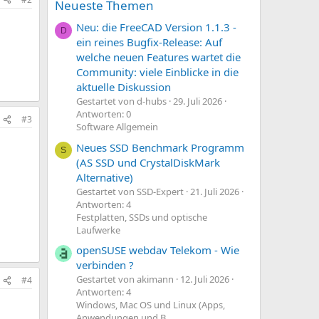
Neueste Themen
Neu: die FreeCAD Version 1.1.3 -
D
ein reines Bugfix-Release: Auf
welche neuen Features wartet die
Community: viele Einblicke in die
aktuelle Diskussion
Gestartet von d-hubs
29. Juli 2026
Antworten: 0
#3
Software Allgemein
Neues SSD Benchmark Programm
S
(AS SSD und CrystalDiskMark
Alternative)
Gestartet von SSD-Expert
21. Juli 2026
Antworten: 4
Festplatten, SSDs und optische
Laufwerke
openSUSE webdav Telekom - Wie
verbinden ?
Gestartet von akimann
12. Juli 2026
#4
Antworten: 4
Windows, Mac OS und Linux (Apps,
Anwendungen und B