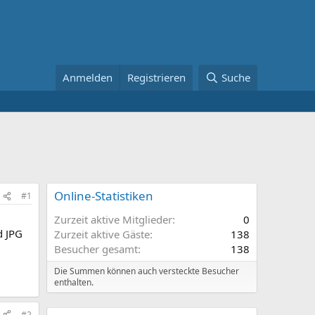
Anmelden
Registrieren
Suche
Online-Statistiken
#1
Zurzeit aktive Mitglieder
0
d JPG
Zurzeit aktive Gäste
138
Besucher gesamt
138
Die Summen können auch versteckte Besucher
enthalten.
#2