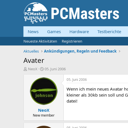
News
Games
Hardware
Testberichte
Neueste Aktivitäten
Registrieren
Aktuelles
Ankündigungen, Regeln und Feedback
Avater
E
E
NeoX
05. Juni 2006
r
r
s
s
05. Juni 2006
t
t
Wenn ich mein neues Avatar ho
e
e
l
l
kleiner als 30kb sein soll und 
l
l
datei!
e
t
NeoX
r
a
m
New member
05. Juni 2006