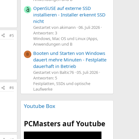
OpenSUSE auf externe SSD
installieren - Installer erkennt SSD
nicht
Gestartet von akimann
06. Juli 2026
Antworten: 3
#5
Windows, Mac OS und Linux (Apps,
Anwendungen und B
Booten und Starten von Windows
B
dauert mehre Minuten - Festplatte
dauerhaft in Betrieb
Gestartet von Baltic76
05. Juli 2026
Antworten: 5
Festplatten, SSDs und optische
#6
Laufwerke
Youtube Box
PCMasters auf Youtube