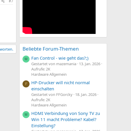
#7
Beliebte Forum-Themen
tworten.
Fan Control - wie geht das?;)
M
Gestartet von mazemania
13. Jan. 2026
Aufrufe: 2K
Hardware Allgemein
HP-Drucker will nicht normal
F
einschalten
Gestartet von FFGorcky
18. Jan. 2026
Aufrufe: 2K
Hardware Allgemein
HDMI Verbindung von Sony TV zu
M
Win 11 macht Probleme? Kabel?
Einstellung?