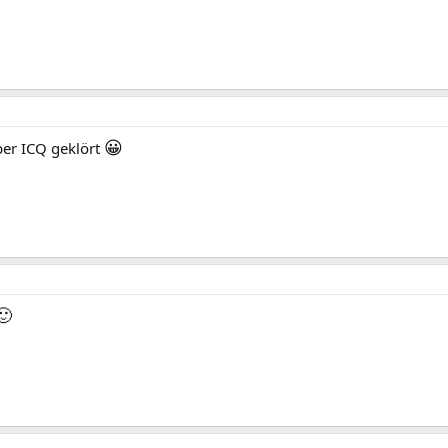
😀
ber ICQ geklört
🙂