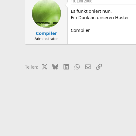
18. Juni 2006
Es funktioniert nun.
Ein Dank an unseren Hoster.
Compiler
Compiler
Administrator
X (Twitter)
Bluesky
LinkedIn
WhatsApp
E-Mail
Link
Teilen: