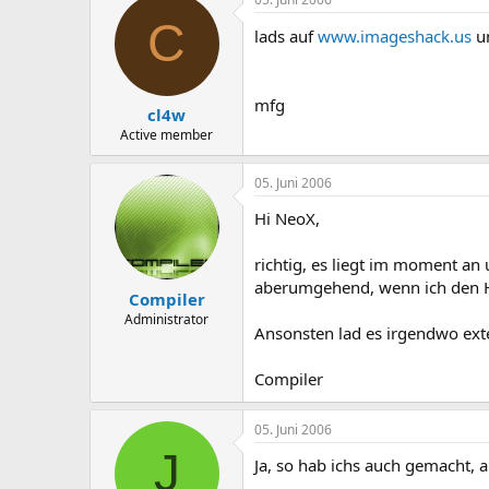
C
lads auf
www.imageshack.us
un
mfg
cl4w
Active member
05. Juni 2006
Hi NeoX,
richtig, es liegt im moment an 
aberumgehend, wenn ich den H
Compiler
Administrator
Ansonsten lad es irgendwo exte
Compiler
05. Juni 2006
J
Ja, so hab ichs auch gemacht, a