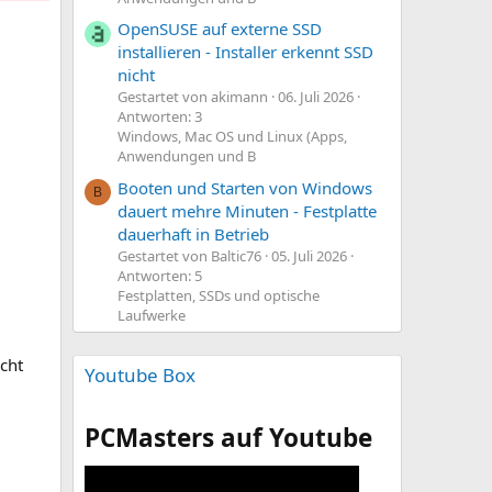
OpenSUSE auf externe SSD
installieren - Installer erkennt SSD
nicht
Gestartet von akimann
06. Juli 2026
Antworten: 3
Windows, Mac OS und Linux (Apps,
Anwendungen und B
Booten und Starten von Windows
B
dauert mehre Minuten - Festplatte
dauerhaft in Betrieb
Gestartet von Baltic76
05. Juli 2026
Antworten: 5
Festplatten, SSDs und optische
Laufwerke
cht
Youtube Box
PCMasters auf Youtube