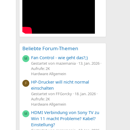
Beliebte Forum-Themen
Fan Control - wie geht das?;)
M
Gestartet von mazemania
13. Jan. 2026
Aufrufe: 2K
Hardware Allgemein
HP-Drucker will nicht normal
F
einschalten
Gestartet von FFGorcky
18. Jan. 2026
Aufrufe: 2K
Hardware Allgemein
HDMI Verbindung von Sony TV zu
M
Win 11 macht Probleme? Kabel?
Einstellung?