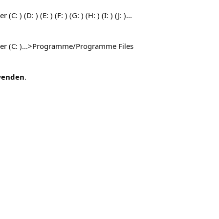
 ) (D: ) (E: ) (F: ) (G: ) (H: ) (I: ) (J: )...
ger (C: )...>Programme/Programme Files
enden
.