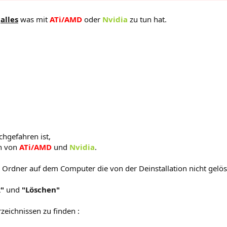
r
alles
was mit
ATi/AMD
oder
Nvidia
zu tun hat.
hgefahren ist,
en von
ATi/AMD
und
Nvidia
.
 Ordner auf dem Computer die von der Deinstallation nicht gelös
k"
und
"Löschen"
rzeichnissen zu finden :