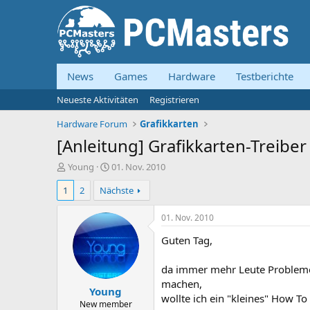
News
Games
Hardware
Testberichte
Neueste Aktivitäten
Registrieren
Hardware Forum
Grafikkarten
[Anleitung] Grafikkarten-Treiber 
E
E
Young
01. Nov. 2010
r
r
1
2
Nächste
s
s
t
t
e
e
01. Nov. 2010
l
l
Guten Tag,
l
l
e
t
r
a
da immer mehr Leute Probleme 
m
machen,
Young
wollte ich ein "kleines" How T
New member