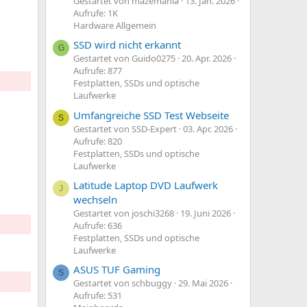
Gestartet von mazemania
13. Jan. 2026
Aufrufe: 1K
Hardware Allgemein
SSD wird nicht erkannt
G
Gestartet von Guido0275
20. Apr. 2026
Aufrufe: 877
Festplatten, SSDs und optische
Laufwerke
Umfangreiche SSD Test Webseite
S
Gestartet von SSD-Expert
03. Apr. 2026
Aufrufe: 820
Festplatten, SSDs und optische
Laufwerke
Latitude Laptop DVD Laufwerk
J
wechseln
Gestartet von joschi3268
19. Juni 2026
Aufrufe: 636
Festplatten, SSDs und optische
Laufwerke
ASUS TUF Gaming
S
Gestartet von schbuggy
29. Mai 2026
Aufrufe: 531