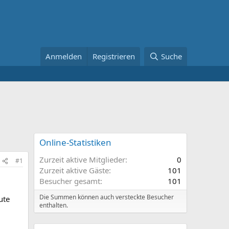
Anmelden
Registrieren
Suche
Online-Statistiken
Zurzeit aktive Mitglieder
0
#1
Zurzeit aktive Gäste
101
Besucher gesamt
101
Die Summen können auch versteckte Besucher
ute
enthalten.