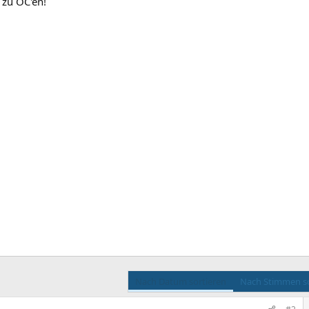
 zu OC'en!
Nach Datum sortieren
Nach Stimmen so