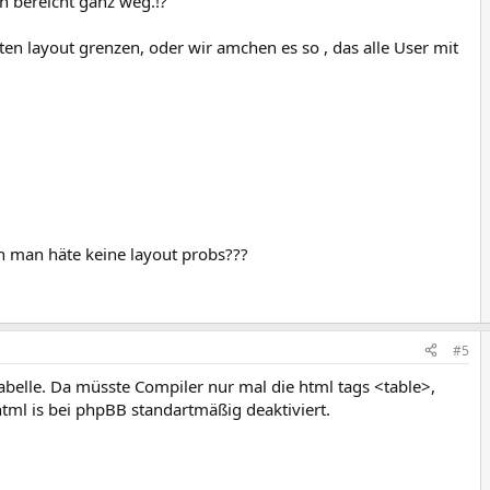
n bereicht ganz weg.!?
en layout grenzen, oder wir amchen es so , das alle User mit
 man häte keine layout probs???
#5
belle. Da müsste Compiler nur mal die html tags <table>,
html is bei phpBB standartmäßig deaktiviert.