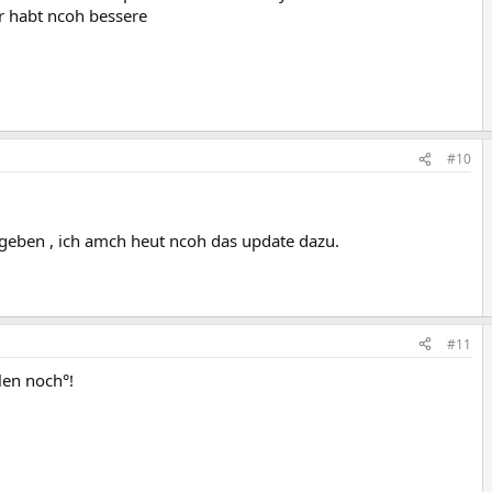
hr habt ncoh bessere
#10
egeben , ich amch heut ncoh das update dazu.
#11
len noch°!