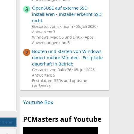
OpenSUSE auf externe SSD
installieren - Installer erkennt SSD
nicht
Gestartet von akimann
06. Juli 2026
Antworten: 3
Windows, Mac OS und Linux (Apps,
Anwendungen und B
Booten und Starten von Windows
B
dauert mehre Minuten - Festplatte
dauerhaft in Betrieb
Gestartet von Baltic76
05. Juli 2026
Antworten: 5
Festplatten, SSDs und optische
Laufwerke
Youtube Box
PCMasters auf Youtube
rtieren
P