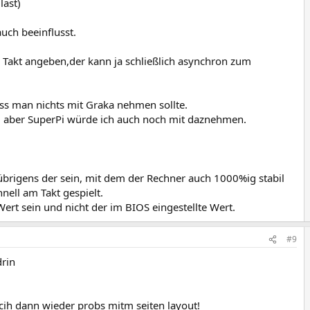
last)
auch beeinflusst.
Takt angeben,der kann ja schließlich asynchron zum
ass man nichts mit Graka nehmen sollte.
, aber SuperPi würde ich auch noch mit daznehmen.
e übrigens der sein, mit dem der Rechner auch 1000%ig stabil
hnell am Takt gespielt.
Wert sein und nicht der im BIOS eingestellte Wert.
#9
drin
ih dann wieder probs mitm seiten layout!