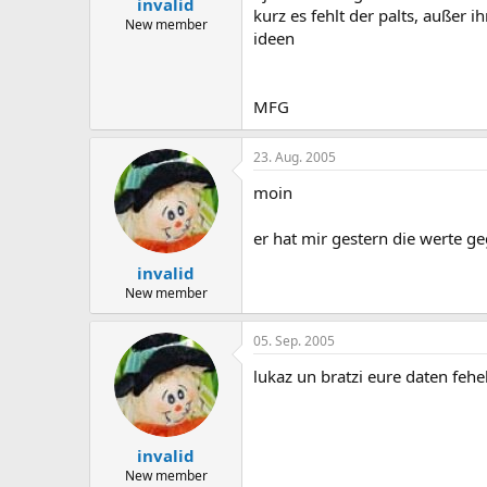
invalid
kurz es fehlt der palts, außer i
New member
ideen
MFG
23. Aug. 2005
moin
er hat mir gestern die werte g
invalid
New member
05. Sep. 2005
lukaz un bratzi eure daten fehe
invalid
New member