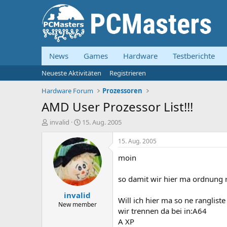
News
Games
Hardware
Testberichte
Neueste Aktivitäten
Registrieren
Hardware Forum
Prozessoren
AMD User Prozessor List!!!
E
E
invalid
15. Aug. 2005
r
r
s
s
15. Aug. 2005
t
t
moin
e
e
l
l
l
l
so damit wir hier ma ordnung r
e
t
invalid
r
a
Will ich hier ma so ne ranglis
m
New member
wir trennen da bei in:A64
A XP