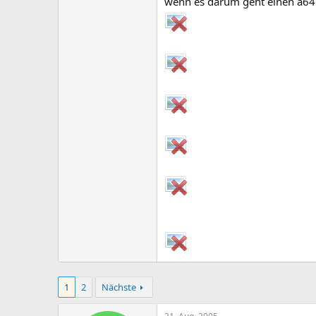
wenn es darum geht einen a64
1
2
Nächste