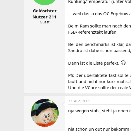
Kühlung/Temperatur (unter Vol
Gelöschter
....weil das ja das OC Ergebnis 
Nutzer 211
Guest
Beim Ram sollte man noch den 
FSB/Referenztakt laufen.
Bei den benchmarks ist klar, d
Sandra ist dahe schon passend
😉
Dann ist die Liste perfekt.
PS: Der übertaktete Takt sollt
läuft und nicht nur kurz mal sc
Und die VCore sollte der reale 
22. Aug. 2005
nja wegen stab , steht ja oben 
nja schön un gut nur bekomm c