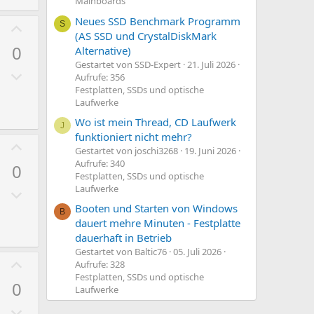
Mainboards
a
v
t
Neues SSD Benchmark Programm
e
P
S
(AS SSD und CrystalDiskMark
i
S
o
0
Alternative)
v
t
s
Gestartet von SSD-Expert
21. Juli 2026
e
N
i
i
Aufrufe: 356
S
e
m
Festplatten, SSDs und optische
t
Laufwerke
t
g
m
i
i
Wo ist mein Thread, CD Laufwerk
a
e
v
J
funktioniert nicht mehr?
m
t
e
P
Gestartet von joschi3268
19. Juni 2026
m
i
S
o
Aufrufe: 340
0
e
v
t
s
Festplatten, SSDs und optische
Laufwerke
e
N
i
i
S
e
m
Booten und Starten von Windows
t
B
t
dauert mehre Minuten - Festplatte
g
m
i
dauerhaft in Betrieb
i
a
e
v
Gestartet von Baltic76
05. Juli 2026
m
t
e
P
Aufrufe: 328
m
i
S
o
Festplatten, SSDs und optische
0
e
Laufwerke
v
t
s
e
N