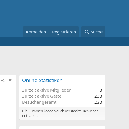
Anmelden
Registrieren
Suche
Online-Statistiken
#1
Zurzeit aktive Mitglieder
0
Zurzeit aktive Gäste
230
Besucher gesamt
230
Die Summen können auch versteckte Besucher
enthalten.