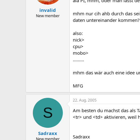
ala PI, mhm, oder man lässt de
invalid
mhm nur cih ahb durch das seit
New member
daten untereinander kommen?
also:
nick>
cpu>
mobo>
.........
mhm das wär auch eine idee un
MFG
22. Aug. 2005
S
Am besten du machst das als Ta
<tr> und <td> aktivieren, weil 
Sadraxx
Sadraxx
New member