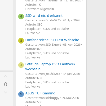
S
m
Gestartet von mazemania
13. Jan. 2026
e
t
t
Aufrufe: 1K
m
g
Hardware Allgemein
i
i
e
a
v
SSD wird nicht erkannt
m
G
t
Gestartet von Guido0275
20. Apr. 2026
e
m
Aufrufe: 880
i
S
e
Festplatten, SSDs und optische
v
t
Laufwerke
e
i
Umfangreiche SSD Test Webseite
S
S
m
Gestartet von SSD-Expert
03. Apr. 2026
t
m
Aufrufe: 822
Festplatten, SSDs und optische
i
e
Laufwerke
m
Latitude Laptop DVD Laufwerk
m
J
wechseln
e
Gestartet von joschi3268
19. Juni 2026
P
Aufrufe: 637
o
Festplatten, SSDs und optische
0
s
Laufwerke
N
i
ASUS TUF Gaming
S
e
t
Gestartet von schbuggy
29. Mai 2026
g
Aufrufe: 536
i