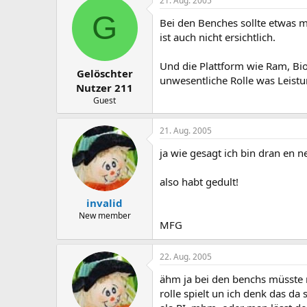
21. Aug. 2005
G
Bei den Benches sollte etwas m
ist auch nicht ersichtlich.
Und die Plattform wie Ram, Bio
Gelöschter
unwesentliche Rolle was Leist
Nutzer 211
Guest
21. Aug. 2005
ja wie gesagt ich bin dran en 
also habt gedult!
invalid
New member
MFG
22. Aug. 2005
ähm ja bei den benchs müsste 
rolle spielt un ich denk das da