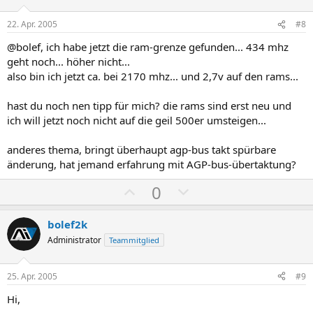
t
t
i
i
22. Apr. 2005
#8
v
v
@bolef, ich habe jetzt die ram-grenze gefunden... 434 mhz
e
e
geht noch... höher nicht...
S
S
also bin ich jetzt ca. bei 2170 mhz... und 2,7v auf den rams...
t
t
i
i
hast du noch nen tipp für mich? die rams sind erst neu und
m
m
ich will jetzt noch nicht auf die geil 500er umsteigen...
m
m
anderes thema, bringt überhaupt agp-bus takt spürbare
e
e
änderung, hat jemand erfahrung mit AGP-bus-übertaktung?
P
N
0
o
e
s
g
bolef2k
i
a
Administrator
Teammitglied
t
t
i
i
25. Apr. 2005
#9
v
v
Hi,
e
e