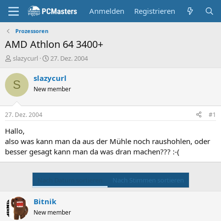
Anmelden
Registrieren
Prozessoren
AMD Athlon 64 3400+
E
E
slazycurl
27. Dez. 2004
r
r
s
s
slazycurl
S
t
t
New member
e
e
l
l
l
l
27. Dez. 2004
#1
e
t
r
a
Hallo,
m
also was kann man da aus der Mühle noch raushohlen, oder
besser gesagt kann man da was dran machen??? :-(
Nach Datum sortieren
Nach Stimmen sortieren
Bitnik
New member