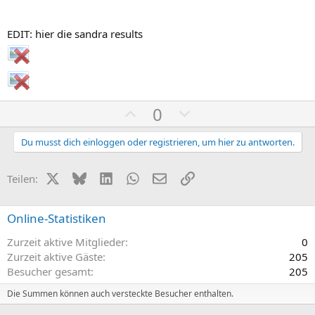
EDIT: hier die sandra results
P
N
0
o
e
s
g
Du musst dich einloggen oder registrieren, um hier zu antworten.
i
a
t
t
X (Twitter)
Bluesky
LinkedIn
WhatsApp
E-Mail
Link
Teilen:
i
i
v
v
Online-Statistiken
e
e
Zurzeit aktive Mitglieder
0
S
S
Zurzeit aktive Gäste
205
t
t
Besucher gesamt
205
i
i
m
m
Die Summen können auch versteckte Besucher enthalten.