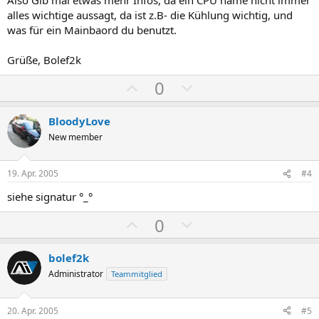
m
m
alles wichtige aussagt, da ist z.B- die Kühlung wichtig, und
e
e
was für ein Mainbaord du benutzt.
Grüße, Bolef2k
P
N
0
o
e
s
g
BloodyLove
i
a
New member
t
t
i
i
19. Apr. 2005
#4
v
v
siehe signatur °_°
e
e
S
S
P
N
0
t
t
o
e
i
i
s
g
bolef2k
m
m
i
a
Administrator
Teammitglied
m
m
t
t
e
e
i
i
20. Apr. 2005
#5