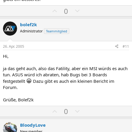
i
i
P
N
0
m
m
o
e
m
m
s
g
bolef2k
e
e
i
a
Administrator
Teammitglied
t
t
i
i
26. Apr. 2005
#11
v
v
Hi,
e
e
S
S
ja das geht auch, also das Fatility, aber ein MSI würds es auch
t
t
tun. ASUS würd ich abraten, hab Bugs bei 3 Boards
i
i
😀
festgestellt
Dazu gibt es auch ein kleinen Bericht im
m
m
Forum.
m
m
Grüße, Bolef2k
e
e
P
N
0
o
e
s
g
BloodyLove
New member