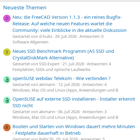
m
m
e
e
Neueste Themen
Neu: die FreeCAD Version 1.1.3 - ein reines Bugfix-
D
Release: Auf welche neuen Features wartet die
Community: viele Einblicke in die aktuelle Diskussion
Gestartet von d-hubs
29. Juli 2026
Antworten: 0
Software Allgemein
Neues SSD Benchmark Programm (AS SSD und
S
CrystalDiskMark Alternative)
Gestartet von SSD-Expert
21. Juli 2026
Antworten: 4
Festplatten, SSDs und optische Laufwerke
openSUSE webdav Telekom - Wie verbinden ?
Gestartet von akimann
12. Juli 2026
Antworten: 4
Windows, Mac OS und Linux (Apps, Anwendungen und B
OpenSUSE auf externe SSD installieren - Installer erkennt
SSD nicht
Gestartet von akimann
06. Juli 2026
Antworten: 3
Windows, Mac OS und Linux (Apps, Anwendungen und B
Booten und Starten von Windows dauert mehre Minuten
B
- Festplatte dauerhaft in Betrieb
Gestartet von Baltic76
05. Juli 2026
Antworten: 5