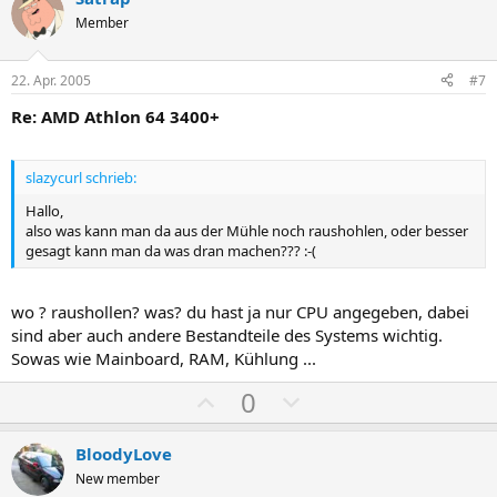
m
m
i
a
e
e
Member
t
t
i
i
22. Apr. 2005
#7
v
v
Re: AMD Athlon 64 3400+
e
e
S
S
t
t
slazycurl schrieb:
i
i
Hallo,
m
m
also was kann man da aus der Mühle noch raushohlen, oder besser
gesagt kann man da was dran machen??? :-(
m
m
e
e
wo ? raushollen? was? du hast ja nur CPU angegeben, dabei
sind aber auch andere Bestandteile des Systems wichtig.
Sowas wie Mainboard, RAM, Kühlung ...
P
N
0
o
e
s
g
BloodyLove
i
a
New member