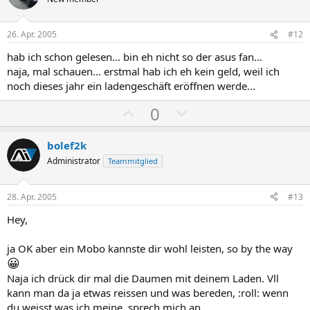
i
a
t
t
i
i
26. Apr. 2005
#12
v
v
hab ich schon gelesen... bin eh nicht so der asus fan...
e
e
naja, mal schauen... erstmal hab ich eh kein geld, weil ich
S
S
noch dieses jahr ein ladengeschäft eröffnen werde...
t
t
P
N
0
i
i
o
e
m
m
s
g
m
m
bolef2k
i
a
e
e
Administrator
Teammitglied
t
t
i
i
28. Apr. 2005
#13
v
v
Hey,
e
e
S
S
ja OK aber ein Mobo kannste dir wohl leisten, so by the way
t
t
😀
i
i
Naja ich drück dir mal die Daumen mit deinem Laden. Vll
m
m
kann man da ja etwas reissen und was bereden, :roll: wenn
du weisst was ich meine, sprech mich an