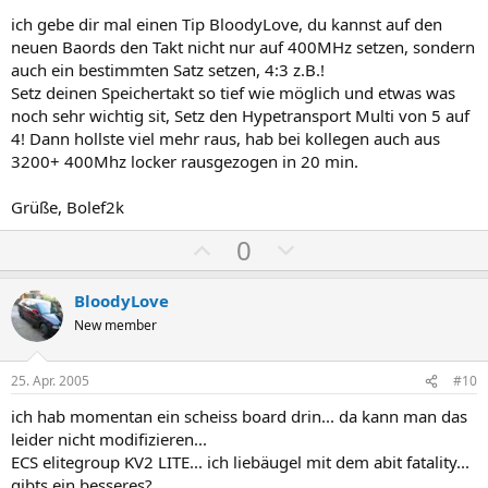
S
S
ich gebe dir mal einen Tip BloodyLove, du kannst auf den
t
t
neuen Baords den Takt nicht nur auf 400MHz setzen, sondern
i
i
auch ein bestimmten Satz setzen, 4:3 z.B.!
m
m
Setz deinen Speichertakt so tief wie möglich und etwas was
noch sehr wichtig sit, Setz den Hypetransport Multi von 5 auf
m
m
4! Dann hollste viel mehr raus, hab bei kollegen auch aus
e
e
3200+ 400Mhz locker rausgezogen in 20 min.
Grüße, Bolef2k
P
N
0
o
e
s
g
BloodyLove
i
a
New member
t
t
i
i
25. Apr. 2005
#10
v
v
ich hab momentan ein scheiss board drin... da kann man das
e
e
leider nicht modifizieren...
S
S
ECS elitegroup KV2 LITE... ich liebäugel mit dem abit fatality...
t
t
gibts ein besseres?