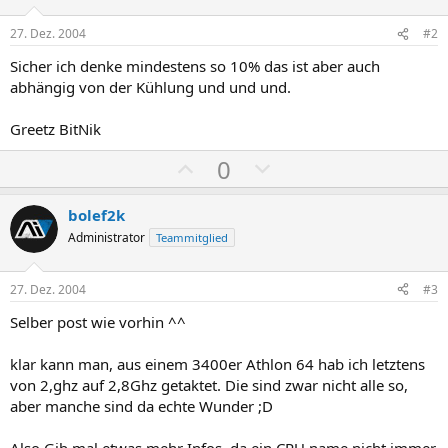
27. Dez. 2004
#2
Sicher ich denke mindestens so 10% das ist aber auch
abhängig von der Kühlung und und und.
Greetz BitNik
P
N
0
o
e
s
g
bolef2k
i
a
Administrator
Teammitglied
t
t
i
i
27. Dez. 2004
#3
v
v
Selber post wie vorhin ^^
e
e
S
S
klar kann man, aus einem 3400er Athlon 64 hab ich letztens
t
t
von 2,ghz auf 2,8Ghz getaktet. Die sind zwar nicht alle so,
i
i
aber manche sind da echte Wunder ;D
m
m
Also Gib mal etwas mehr Infos, da ein CPU name nicht immer