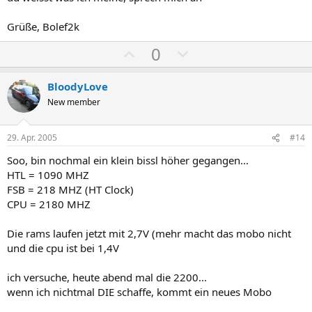
m
m
e
e
Grüße, Bolef2k
P
N
0
o
e
s
g
BloodyLove
i
a
New member
t
t
i
i
29. Apr. 2005
#14
v
v
Soo, bin nochmal ein klein bissl höher gegangen...
e
e
HTL = 1090 MHZ
S
S
FSB = 218 MHZ (HT Clock)
t
t
CPU = 2180 MHZ
i
i
m
m
Die rams laufen jetzt mit 2,7V (mehr macht das mobo nicht
und die cpu ist bei 1,4V
m
m
e
e
ich versuche, heute abend mal die 2200...
wenn ich nichtmal DIE schaffe, kommt ein neues Mobo