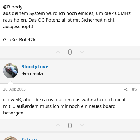
v
v
@Bloody:
e
e
aus deinem System würd ich noch einiges, um die 400MHz
S
S
raus holen. Das OC Potenzial ist mit Sicherheit nicht
t
t
ausgeschöpft!
i
i
m
m
Grüße, Bolef2k
m
m
P
N
0
e
e
o
e
s
g
BloodyLove
i
a
New member
t
t
i
i
20. Apr. 2005
#6
v
v
ich weiß, aber die rams machen das wahrscheinlich nicht
e
e
mit.... außerdem muss ich mir noch ein neues board
S
S
besorgen...
t
t
P
N
0
i
i
o
e
m
m
s
g
Satrap