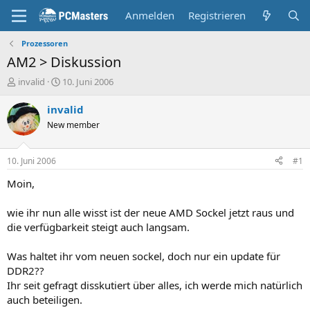
Anmelden
Registrieren
Prozessoren
AM2 > Diskussion
E
E
invalid
10. Juni 2006
r
r
s
s
invalid
t
t
New member
e
e
l
l
l
l
10. Juni 2006
#1
e
t
r
a
Moin,
m
wie ihr nun alle wisst ist der neue AMD Sockel jetzt raus und
die verfügbarkeit steigt auch langsam.
Was haltet ihr vom neuen sockel, doch nur ein update für
DDR2??
Ihr seit gefragt disskutiert über alles, ich werde mich natürlich
auch beteiligen.