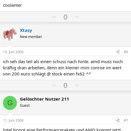
coolanter
P
N
0
o
e
s
g
Xtasy
i
a
New member
t
t
i
i
10. Juni 2006
#6
v
v
ich seh das teil als einen schuss nach hinte. amd muss noch
e
e
kräftig dran arbeiten, denn ein kleiner mini conroe im wert
S
S
von 200 euro schlägt @ stock einen fx62 ^^
t
t
P
N
0
i
i
o
e
m
m
s
g
m
m
Gelöschter Nutzer 211
G
i
a
e
e
Guest
t
t
i
i
11. Juni 2006
#7
v
v
Intel bringt eine Performancerakete und AMD kommt jetzt