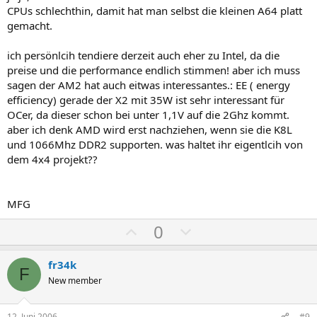
e
e
CPUs schlechthin, damit hat man selbst die kleinen A64 platt
S
S
gemacht.
t
t
i
i
ich persönlcih tendiere derzeit auch eher zu Intel, da die
m
m
preise und die performance endlich stimmen! aber ich muss
sagen der AM2 hat auch eitwas interessantes.: EE ( energy
m
m
efficiency) gerade der X2 mit 35W ist sehr interessant für
e
e
OCer, da dieser schon bei unter 1,1V auf die 2Ghz kommt.
aber ich denk AMD wird erst nachziehen, wenn sie die K8L
und 1066Mhz DDR2 supporten. was haltet ihr eigentlcih von
dem 4x4 projekt??
MFG
P
N
0
o
e
s
g
fr34k
F
i
a
New member
t
t
i
i
12. Juni 2006
#9