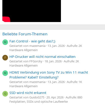
Beliebte Forum-Themen
Fan Control - wie geht das?;)
M
Gestartet von mazemania
13. Jan. 2026
Aufrufe: 2K
Hardware Allgemein
HP-Drucker will nicht normal einschalten
F
Gestartet von FFGorcky
18. Jan. 2026
Aufrufe: 2K
Hardware Allgemein
HDMI Verbindung von Sony TV zu Win 11 macht
M
Probleme? Kabel? Einstellung?
Gestartet von mazemania
13. Jan. 2026
Aufrufe: 1K
Hardware Allgemein
SSD wird nicht erkannt
G
Gestartet von Guido0275
20. Apr. 2026
Aufrufe: 880
Festplatten, SSDs und optische Laufwerke