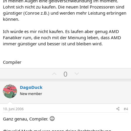
In meinen Augen eine geldverschweundung im moment.
Lohnt sich nicht zu kaufen. Die neuen Intel Prozessoren sind
günstiger (Conroe z.B.) und werden mehr Leistung erbringen
können.
Ich würde es mir nicht kaufen. Es laufen aber genug AMD
Fanatiker rum, die noch mit der Meinung leben, dass AMD
immer günstiger und besser ist und bleiben wird.
Compiler
P
N
0
o
e
s
g
DagoDuck
i
a
New member
t
t
i
i
10. Juni 2006
#4
v
v
😉
Ganz genau, Compiler.
e
e
S
S
@invalid Mach mal was gegen deine Rechtschreibung.