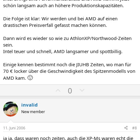
e
e
schön langsam auch an höhere Produktionskapazitäten.
S
S
t
t
Die Folge ist klar: Wir werden und bei AMD auf einen
i
i
drastischen Preisverfall gefasst machen können.
m
m
Dann wird es wieder so wie zu AthlonXP/Northwood-Zeiten
m
m
sein.
e
e
Intel teuer und schnell, AMD langsamer und spottbillig.
Einige kennen bestimmt noch die JIUHB Zeiten, wo man für
70 € locker über die Geschwindigkeit des Spitzenmodells von
🙂
AMD kam.
P
N
0
o
e
s
g
invalid
i
a
New member
t
t
i
i
11. Juni 2006
#8
v
v
ja ja, dass waren noch zeiten. auch die XP-Ms waren echt die