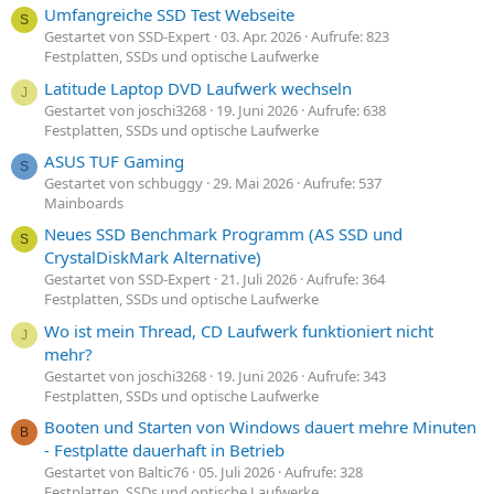
Umfangreiche SSD Test Webseite
S
Gestartet von SSD-Expert
03. Apr. 2026
Aufrufe: 823
Festplatten, SSDs und optische Laufwerke
Latitude Laptop DVD Laufwerk wechseln
J
Gestartet von joschi3268
19. Juni 2026
Aufrufe: 638
Festplatten, SSDs und optische Laufwerke
ASUS TUF Gaming
S
Gestartet von schbuggy
29. Mai 2026
Aufrufe: 537
Mainboards
Neues SSD Benchmark Programm (AS SSD und
S
CrystalDiskMark Alternative)
Gestartet von SSD-Expert
21. Juli 2026
Aufrufe: 364
Festplatten, SSDs und optische Laufwerke
Wo ist mein Thread, CD Laufwerk funktioniert nicht
J
mehr?
Gestartet von joschi3268
19. Juni 2026
Aufrufe: 343
Festplatten, SSDs und optische Laufwerke
Booten und Starten von Windows dauert mehre Minuten
B
- Festplatte dauerhaft in Betrieb
Gestartet von Baltic76
05. Juli 2026
Aufrufe: 328
Festplatten, SSDs und optische Laufwerke