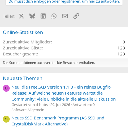
s
g
Du musst dich einloggen oder registrieren, um hier zu antworten.
m
m
i
a
e
e
t
t
X (Twitter)
Bluesky
LinkedIn
WhatsApp
E-Mail
Link
Teilen:
i
i
v
v
Online-Statistiken
e
e
Zurzeit aktive Mitglieder
0
S
S
Zurzeit aktive Gäste
129
t
t
Besucher gesamt
129
i
i
m
m
Die Summen können auch versteckte Besucher enthalten.
m
m
e
e
Neueste Themen
Neu: die FreeCAD Version 1.1.3 - ein reines Bugfix-
D
Release: Auf welche neuen Features wartet die
Community: viele Einblicke in die aktuelle Diskussion
Gestartet von d-hubs
29. Juli 2026
Antworten: 0
Software Allgemein
Neues SSD Benchmark Programm (AS SSD und
S
CrystalDiskMark Alternative)