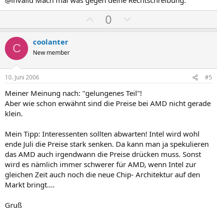
t
t
P
N
0
i
i
o
e
m
m
s
g
m
m
coolanter
C
i
a
e
e
New member
t
t
i
i
10. Juni 2006
#5
v
v
Meiner Meinung nach: "gelungenes Teil"!
e
e
Aber wie schon erwähnt sind die Preise bei AMD nicht gerade
S
S
klein.
t
t
i
i
Mein Tipp: Interessenten sollten abwarten! Intel wird wohl
m
m
ende Juli die Preise stark senken. Da kann man ja spekulieren
das AMD auch irgendwann die Preise drücken muss. Sonst
m
m
wird es nämlich immer schwerer für AMD, wenn Intel zur
e
e
gleichen Zeit auch noch die neue Chip- Architektur auf den
Markt bringt....
Gruß