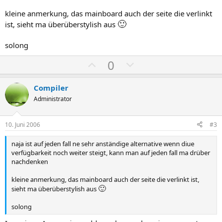
kleine anmerkung, das mainboard auch der seite die verlinkt
🙂
ist, sieht ma überüberstylish aus
solong
P
N
0
o
e
s
g
Compiler
i
a
Administrator
t
t
i
i
10. Juni 2006
#3
v
v
naja ist auf jeden fall ne sehr anständige alternative wenn diue
e
e
verfügbarkeit noch weiter steigt, kann man auf jeden fall ma drüber
S
S
nachdenken
t
t
kleine anmerkung, das mainboard auch der seite die verlinkt ist,
i
i
🙂
sieht ma überüberstylish aus
m
m
m
m
solong
e
e