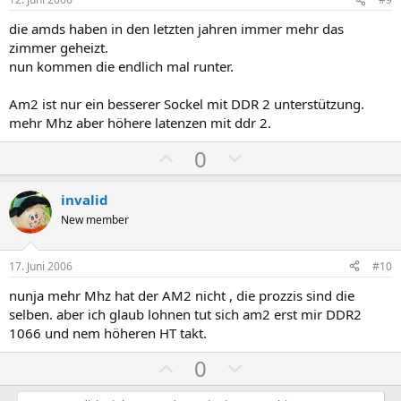
v
v
die amds haben in den letzten jahren immer mehr das
e
e
zimmer geheizt.
S
S
nun kommen die endlich mal runter.
t
t
i
i
Am2 ist nur ein besserer Sockel mit DDR 2 unterstützung.
m
m
mehr Mhz aber höhere latenzen mit ddr 2.
m
m
P
N
0
e
e
o
e
s
g
invalid
i
a
New member
t
t
i
i
17. Juni 2006
#10
v
v
nunja mehr Mhz hat der AM2 nicht , die prozzis sind die
e
e
selben. aber ich glaub lohnen tut sich am2 erst mir DDR2
S
S
1066 und nem höheren HT takt.
t
t
P
N
0
i
i
o
e
m
m