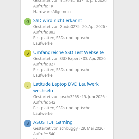
Gestartet von mazemania
13. Jan. 2026
Aufrufe: 1K
Hardware Allgemein
SSD wird nicht erkannt
G
Gestartet von Guido0275
20. Apr. 2026
Aufrufe: 883
Festplatten, SSDs und optische
Laufwerke
Umfangreiche SSD Test Webseite
S
Gestartet von SSD-Expert
03. Apr. 2026
Aufrufe: 827
Festplatten, SSDs und optische
Laufwerke
Latitude Laptop DVD Laufwerk
J
wechseln
Gestartet von joschi3268
19. Juni 2026
Aufrufe: 642
Festplatten, SSDs und optische
Laufwerke
ASUS TUF Gaming
S
Gestartet von schbuggy
29. Mai 2026
Aufrufe: 540