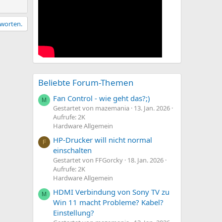
m
i
i
a
e
v
m
t
e
tworten.
m
i
S
e
v
t
e
i
S
m
t
m
Beliebte Forum-Themen
i
e
Fan Control - wie geht das?;)
M
m
Gestartet von mazemania
13. Jan. 2026
m
Aufrufe: 2K
Hardware Allgemein
e
HP-Drucker will nicht normal
F
einschalten
Gestartet von FFGorcky
18. Jan. 2026
Aufrufe: 2K
Hardware Allgemein
HDMI Verbindung von Sony TV zu
M
Win 11 macht Probleme? Kabel?
Einstellung?