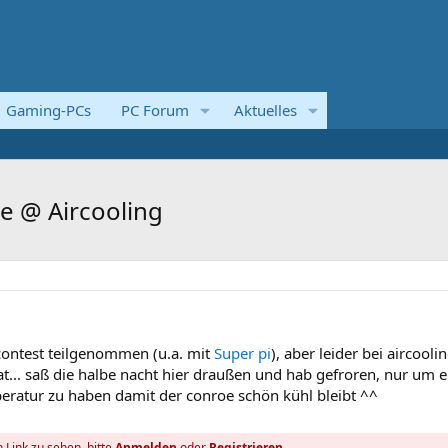
Gaming-PCs
PC Forum
Aktuelles
e @ Aircooling
contest teilgenommen (u.a. mit
Super pi
), aber leider bei aircooli
t... saß die halbe nacht hier draußen und hab gefroren, nur um e
eratur zu haben damit der conroe schön kühl bleibt ^^
 Link zu sehen, bitte
Anmelden
oder
Registrieren