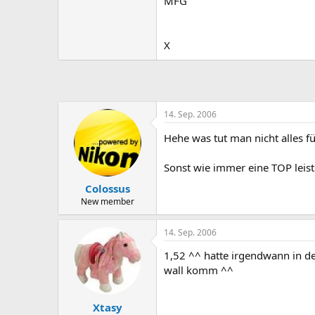
MFG
X
14. Sep. 2006
Hehe was tut man nicht alles f
Sonst wie immer eine TOP leist
Colossus
New member
14. Sep. 2006
1,52 ^^ hatte irgendwann in de
wall komm ^^
Xtasy