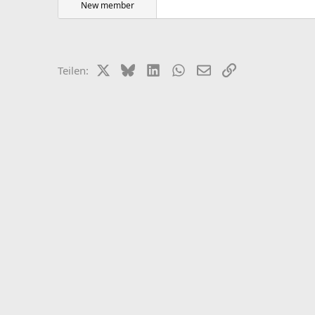
New member
X (Twitter)
Bluesky
LinkedIn
WhatsApp
E-Mail
Link
Teilen: