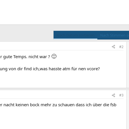
Nach Datum sortieren
Nach Stimmen so
#2
🙂
ür gute Temps. nicht war ?
ung von dir find ich,was hasste atm für nen vcore?
#3
r nacht keinen bock mehr zu schauen dass ich über die fsb