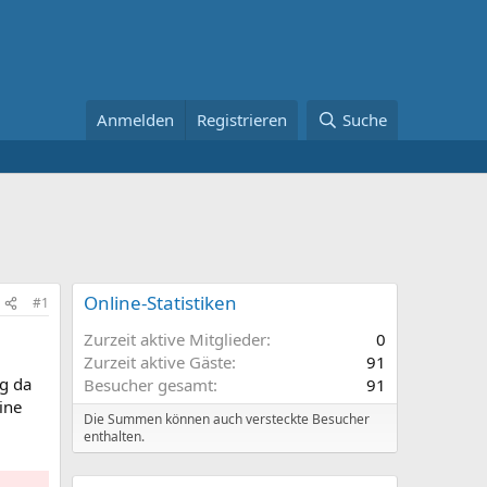
Anmelden
Registrieren
Suche
Online-Statistiken
#1
Zurzeit aktive Mitglieder
0
Zurzeit aktive Gäste
91
ng da
Besucher gesamt
91
ine
Die Summen können auch versteckte Besucher
enthalten.