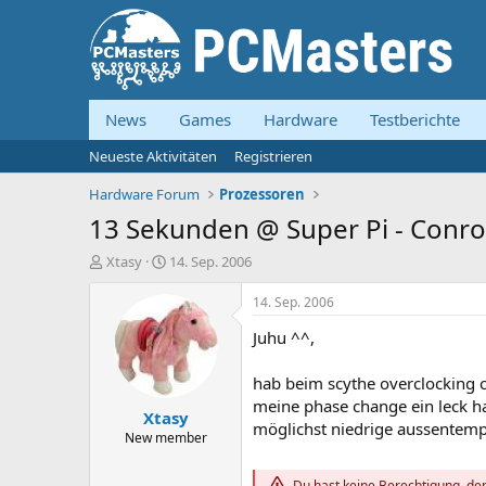
News
Games
Hardware
Testberichte
Neueste Aktivitäten
Registrieren
Hardware Forum
Prozessoren
13 Sekunden @ Super Pi - Conro
E
E
Xtasy
14. Sep. 2006
r
r
s
s
14. Sep. 2006
t
t
Juhu ^^,
e
e
l
l
l
l
hab beim scythe overclocking 
e
t
meine phase change ein leck ha
Xtasy
r
a
möglichst niedrige aussentemp
m
New member
Du hast keine Berechtigung, den